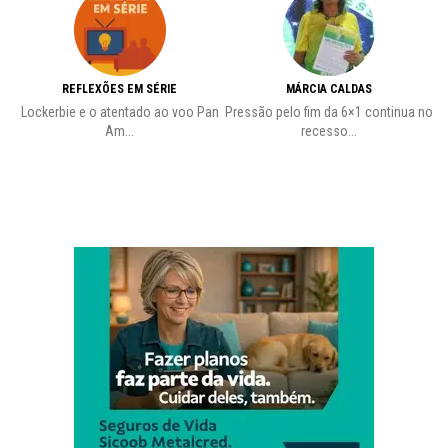
REFLEXÕES EM SÉRIE
MÁRCIA CALDAS
Lockerbie e o atentado ao voo Pan
Pressão pelo fim da 6×1 continua no
A
Am...
recesso...