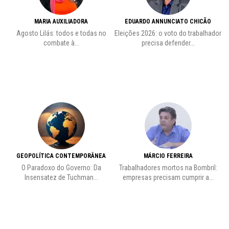
MARIA AUXILIADORA
EDUARDO ANNUNCIATO CHICÃO
to
Agosto Lilás: todos e todas no
Eleições 2026: o voto do trabalhador
Pr
combate à...
precisa defender...
GEOPOLÍTICA CONTEMPORÂNEA
MÁRCIO FERREIRA
de
O Paradoxo do Governo: Da
Trabalhadores mortos na Bombril:
Insensatez de Tuchman...
empresas precisam cumprir a...