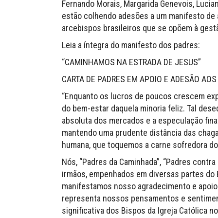
Fernando Morais, Margarida Genevois, Lucian
estão colhendo adesões a um manifesto de 
arcebispos brasileiros que se opõem à gestã
Leia a íntegra do manifesto dos padres:
“CAMINHAMOS NA ESTRADA DE JESUS”
CARTA DE PADRES EM APOIO E ADESÃO AOS
“Enquanto os lucros de poucos crescem exp
do bem-estar daquela minoria feliz. Tal des
absoluta dos mercados e a especulação finan
mantendo uma prudente distância das chaga
humana, que toquemos a carne sofredora dos
Nós, “Padres da Caminhada”, “Padres contra
irmãos, empenhados em diversas partes do B
manifestamos nosso agradecimento e apoio 
representa nossos pensamentos e sentimen
significativa dos Bispos da Igreja Católica