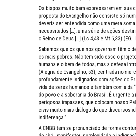
Os bispos muito bem expressaram em sua car
proposta do Evangelho não consiste só num
deveria ser entendida como uma mera soma 
necessitados […], uma série de ações destina
o Reino de Deus […] (Lc 4,43 e Mt 6,33) (EG. 
Sabemos que os que nos governam têm o deve
os mais pobres. Não tem sido esse o projeto
humana e o bem de todos, mas a defesa int
(Alegria do Evangelho, 53), centrada no mer
profundamente indignados com ações do Pr
vida de seres humanos e também com a da “no
do povo e a soberania do Brasil. É urgente a
perigosos impasses, que colocam nosso País 
civis muito mais diálogo do que discursos i
indiferença.”.
A CNBB tem se pronunciado de forma contu
de abril, manifestou perplexidade e indign