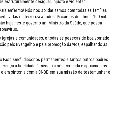
e estruturalmente desigual, injusta e violenta.”
aís enfermo! Nós nos solidarizamos com todas as famílias
fa vidas e aterroriza a todos. Próximos de atingir 100 mil
não haja neste governo um Ministro da Saúde, que possa
ronavírus.
s igrejas e comunidades, e todas as pessoas de boa vontade
pção pelo Evangelho e pela promoção da vida, espalhando as
 o Fascismo”, diáconos permanentes e tantos outros padres
perança a fidelidade à missão a nós confiada e apoiamos os
us e em sintonia com a CNBB em sua missão de testemunhar e