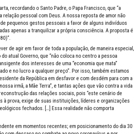
ta, recordando o Santo Padre, o Papa Francisco, que “a
a relação pessoal com Deus. A nossa reposta de amor não
de pequenos gestos pessoais a favor de alguns indivíduos
das apenas a tranquilizar a própria consciência. A proposta é
180)”.
r de agir em favor de toda a população, de maneira especial,
 do atual Governo, que “não coloca no centro a pessoa
ransigente dos interesses de uma “economia que mata”
cado e no lucro a qualquer preço”. Por isso, também estamos
esidente da República em desfavor e com desdém para com a
ssa irmã, a Mãe Terra”, e tantas ações que vão contra a vida
 reconstrução das relações sociais, pois “este cenário de
à prova, exige de suas instituições, líderes e organizações
deológicos fechados. […] Essa realidade não comporta
ndente em momentos recentes; em posicionamento do dia 30
ação com descaso no combate ao novo coronavírus e por