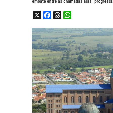
embate entre as chamadas alas “progressis
X
Facebook
Threads
WhatsApp