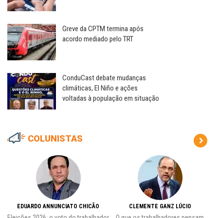
Greve da CPTM termina após
acordo mediado pelo TRT
ConduCast debate mudanças
climáticas, El Niño e ações
voltadas à população em situação
COLUNISTAS
EDUARDO ANNUNCIATO CHICÃO
CLEMENTE GANZ LÚCIO
 o
Eleições 2026: o voto do trabalhador
O que os trabalhadores pensam
L