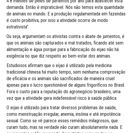
4.8 milhões de peles de jumentos por ano para abastecer esta
demanda. Então é impraticável. Nós não temos esta quantidade
de animais no mundo. E a produção regulamentada em fazendas
é custo proibitiva, por isso a atividade ocorre de modo
extrativista”.
Ou seja, argumentam os ativistas contra o abate de jumentos, é
que os animais são capturados e mal tratados, ficando até sem
alimentação e água porque para a fabricação do eijao não há
exigência no que diz respeito ao bem-estar dos animais.
Estudiosos afirmam que o eijao é utilizado pela medicina
tradicional chinesa há muito tempo, sem nenhuma comprovação
de eficácia e os animais são sacrificados de maneira cruel
apenas para o lucro questionável de alguns frigoríficos no Brasil.
Fora o custo para a reputação do agronegócio brasileiro, uma
vez que a atividade gera indefensável risco à saúde pública.
O eijao é utilizado para tratar diversos problemas de saúde,
como menstruação irregular, anemia, insônia e até impotência
sexual. Como se vê parece esses remédios milagrosos, que
curam tudo, mas na verdade não curam absolutamente nada. E