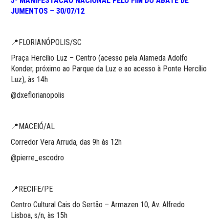
5ª MANIFESTACÃO NACIONAL PELO FIM DO ABATE DE
JUMENTOS – 30/07/12
📍FLORIANÓPOLIS/SC
Praça Hercílio Luz – Centro (acesso pela Alameda Adolfo
Konder, próximo ao Parque da Luz e ao acesso à Ponte Hercílio
Luz), às 14h
@dxeflorianopolis
📍MACEIÓ/AL
Corredor Vera Arruda, das 9h às 12h
@pierre_escodro
📍RECIFE/PE
Centro Cultural Cais do Sertão – Armazen 10, Av. Alfredo
Lisboa, s/n, às 15h