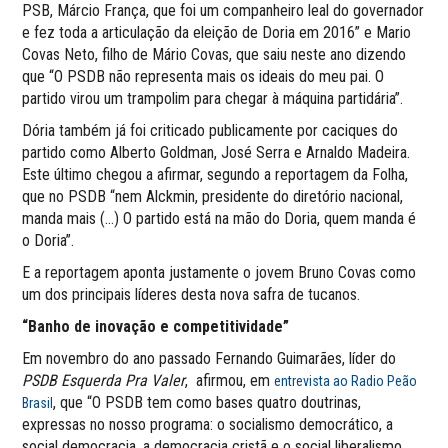
PSB, Márcio França, que foi um companheiro leal do governador
e fez toda a articulação da eleição de Doria em 2016” e Mario
Covas Neto, filho de Mário Covas, que saiu neste ano dizendo
que “O PSDB não representa mais os ideais do meu pai. O
partido virou um trampolim para chegar à máquina partidária”.
Dória também já foi criticado publicamente por caciques do
partido como Alberto Goldman, José Serra e Arnaldo Madeira.
Este último chegou a afirmar, segundo a reportagem da Folha,
que no PSDB “nem Alckmin, presidente do diretório nacional,
manda mais (…) O partido está na mão do Doria, quem manda é
o Doria”.
E a reportagem aponta justamente o jovem Bruno Covas como
um dos principais líderes desta nova safra de tucanos.
“Banho de inovação e competitividade”
Em novembro do ano passado Fernando Guimarães, líder do
PSDB Esquerda Pra Valer
, afirmou, em
entrevista ao Radio Peão
, que “O PSDB tem como bases quatro doutrinas,
Brasil
expressas no nosso programa: o socialismo democrático, a
social democracia, a democracia cristã e o social liberalismo.