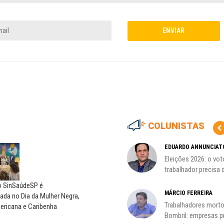
COLUNISTAS
CÃO
MIGUEL TORRES
EDUARDO ANNUNCIAT
ção
A luta continua: agora o foco é
Eleições 2026: o vot
o...
trabalhador precisa d
do SinSaúdeSP é
CARLOS LOPES
MÁRCIO FERREIRA
da no Dia da Mulher Negra,
O resgate do nosso Estado
Trabalhadores morto
ericana e Caribenha
Nacional; por Carlos...
Bombril: empresas 