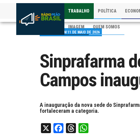
TRABALHO
POLÍTICA
ECONO
IMAGEM
QUEM SOMOS
PUBLICADO EM 11 DE MAIO DE 2026
Sinprafarma d
Campos inaug
A inauguração da nova sede do Sinprafarm
fortaleceram a categoria.
X
Facebook
Threads
WhatsApp