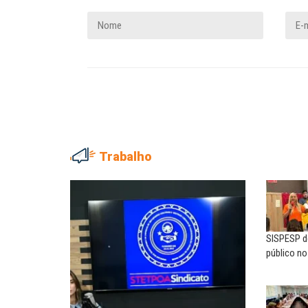
Trabalho
ADRIANA MARCOLINO
MARIA AUXILIADORA
Adriana Marcolino destaca
Agosto Lilás: todos e tod
impacto do salário mínimo na...
combate à...
SISPESP de
NILTON NECO
SERGIO LUIZ LEITE (SERGIN
público n
Sindec: 94 anos de união e
Saúde mental:
lutas
responsabilidade de todo