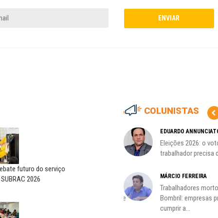
COLUNISTAS
MARCOS VERLAINE
EDUARDO ANNUNCIAT
as no
Nem reconstruir, nem
Eleições 2026: o vot
reinventar, o sindicalismo
trabalhador precisa d
precisa voltar...
bate futuro do serviço
HO)
MÁRCIO FERREIRA
o SUBRAC 2026
ADILSON ARAÚJO
Trabalhadores morto
s
A geopolítica nas eleições de
Bombril: empresas 
outubro; por Adilson...
cumprir a...