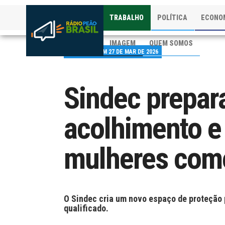
TRABALHO
POLÍTICA
ECONO
IMAGEM
QUEM SOMOS
PUBLICADO EM 27 DE MAR DE 2026
Sindec prepar
acolhimento e
mulheres come
O Sindec cria um novo espaço de proteção 
qualificado.