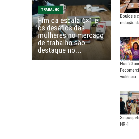
EDUARDO ANNUNCIATO CHICÃO
MIGUEL TORRES
Sem salário digno e proteção
A luta continua: agora o f
TRABALHO
social, não existe...
o...
Boulos e c
Fim da escala 6×1 e
redução da
os desafios das
EUSÉBIO PINTO NETO
CARLOS LOPES
mulheres no mercado
A fortaleza do sindicato
O resgate do nosso Esta
de trabalho são
Nacional; por Carlos...
destaque no...
Nos 20 ano
Fecomerci
violência
Sinpospet
NR-1