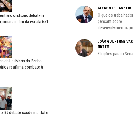
CLEMENTE GANZ LÚC
oco é
O que os trabalhado
entrais sindicais debatem
pensam sobre
 jornada e fim da escala 6×1
desenvolvimento; por
do
JOÃO GUILHERME VA
NETTO
Eleições para o Sen
s da Lei Maria da Penha,
ários reafirma combate à
ro RJ debate saúde mental e