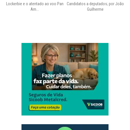
Lockerbie e o atentado ao voo Pan
Candidatos a deputados; por João
Pr
Am...
Guilherme