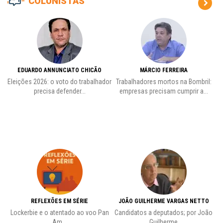
COLUNISTAS
EDUARDO ANNUNCIATO CHICÃO
MÁRCIO FERREIRA
Eleições 2026: o voto do trabalhador
Trabalhadores mortos na Bombril:
precisa defender...
empresas precisam cumprir a...
REFLEXÕES EM SÉRIE
JOÃO GUILHERME VARGAS NETTO
Lockerbie e o atentado ao voo Pan
Candidatos a deputados; por João
Pr
Am...
Guilherme