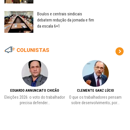
Boulos e centrais sindicais
debatem redução da jornada e fim
da escala 6×1
COLUNISTAS
EDUARDO ANNUNCIATO CHICÃO
CLEMENTE GANZ LÚCIO
 o
Eleições 2026: o voto do trabalhador
O que os trabalhadores pensam
L
precisa defender...
sobre desenvolvimento; por...