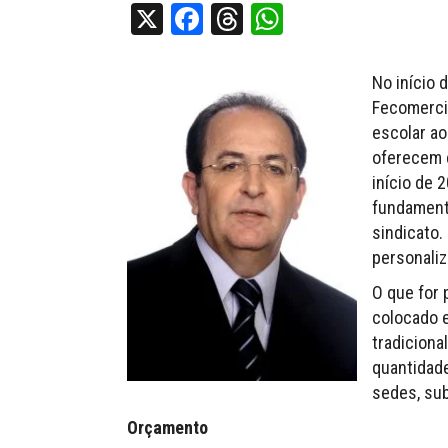
X
Facebook
Threads
WhatsApp
No início 
Fecomerciá
escolar ao
oferecem 
início de 
fundamenta
sindicato.
personaliz
O que for 
colocado e
tradiciona
quantidade
sedes, sub
Orçamento