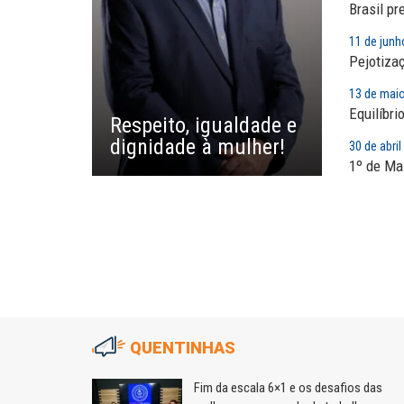
EDUARDO ANNUNCIATO CHICÃO
MIGUEL TORRES
Brasil pr
Sem salário digno e proteção
A luta continua: agora o f
11 de junh
social, não existe...
o...
Pejotiza
EUSÉBIO PINTO NETO
CARLOS LOPES
13 de mai
A fortaleza do sindicato
O resgate do nosso Esta
Equilíbri
Respeito, igualdade e
Nacional; por Carlos...
dignidade à mulher!
30 de abri
1º de Mai
QUENTINHAS
ção após
Fim da escala 6×1 e os desafios das