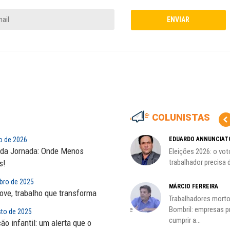
COLUNISTAS
ro de 2026
MARCOS VERLAINE
EDUARDO ANNUNCIAT
da Jornada: Onde Menos
as no
Nem reconstruir, nem
Eleições 2026: o vot
reinventar, o sindicalismo
trabalhador precisa d
s!
precisa voltar...
bro de 2025
HO)
MÁRCIO FERREIRA
ove, trabalho que transforma
ADILSON ARAÚJO
Trabalhadores morto
s
A geopolítica nas eleições de
Bombril: empresas 
sto de 2025
outubro; por Adilson...
cumprir a...
ão infantil: um alerta que o