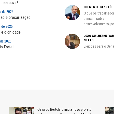
ecisa ouvir!
CLEMENTE GANZ LÚC
oco é
o de 2025
O que os trabalhado
ção é precarização
pensam sobre
desenvolvimento; por
o de 2025
do
o e dignidade
JOÃO GUILHERME VA
NETTO
l de 2025
Eleições para o Sen
o Forte!
Osvaldo Bertolino inicia novo projeto