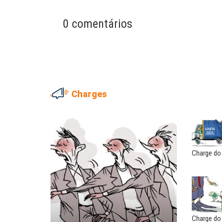
0 comentários
Charges
ADRIANA MARCOLINO
MARIA AUXILIADORA
Adriana Marcolino destaca
Agosto Lilás: todos e tod
impacto do salário mínimo na...
combate à...
Charge do
NILTON NECO
SERGIO LUIZ LEITE (SERGIN
Sindec: 94 anos de união e
Saúde mental:
lutas
responsabilidade de todo
EDUARDO ANNUNCIATO CHICÃO
MIGUEL TORRES
Sem salário digno e proteção
A luta continua: agora o f
Charge do