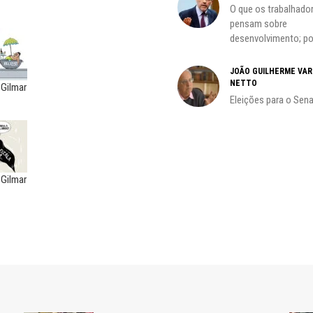
O que os trabalhado
pensam sobre
desenvolvimento; por
do
JOÃO GUILHERME VA
NETTO
 Gilmar
Eleições para o Sen
 Gilmar