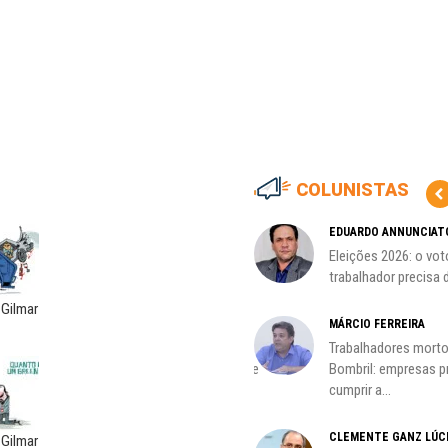
COLUNISTAS
MARCOS VERLAINE
EDUARDO ANNUNCIAT
as no
Nem reconstruir, nem
Eleições 2026: o vot
reinventar, o sindicalismo
trabalhador precisa d
precisa voltar...
 Gilmar
HO)
MÁRCIO FERREIRA
ADILSON ARAÚJO
Trabalhadores morto
s
A geopolítica nas eleições de
Bombril: empresas 
outubro; por Adilson...
cumprir a...
CLEMENTE GANZ LÚC
oco é
 Gilmar