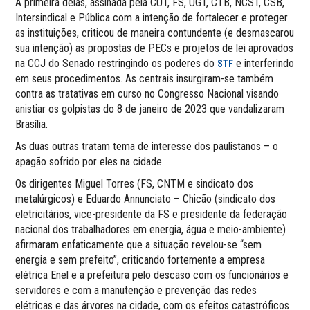
A primeira delas, assinada pela CUT, FS, UGT, CTB, NCST, CSB,
Intersindical e Pública com a intenção de fortalecer e proteger
as instituições, criticou de maneira contundente (e desmascarou
sua intenção) as propostas de PECs e projetos de lei aprovados
na CCJ do Senado restringindo os poderes do
e interferindo
STF
em seus procedimentos. As centrais insurgiram-se também
contra as tratativas em curso no Congresso Nacional visando
anistiar os golpistas do 8 de janeiro de 2023 que vandalizaram
Brasília.
As duas outras tratam tema de interesse dos paulistanos – o
apagão sofrido por eles na cidade.
Os dirigentes Miguel Torres (FS, CNTM e sindicato dos
metalúrgicos) e Eduardo Annunciato – Chicão (sindicato dos
eletricitários, vice-presidente da FS e presidente da federação
nacional dos trabalhadores em energia, água e meio-ambiente)
afirmaram enfaticamente que a situação revelou-se “sem
energia e sem prefeito”, criticando fortemente a empresa
elétrica Enel e a prefeitura pelo descaso com os funcionários e
servidores e com a manutenção e prevenção das redes
elétricas e das árvores na cidade, com os efeitos catastróficos