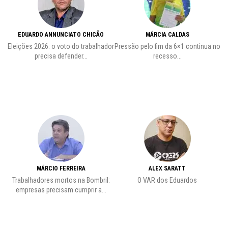
EDUARDO ANNUNCIATO CHICÃO
MÁRCIA CALDAS
Eleições 2026: o voto do trabalhador
Pressão pelo fim da 6×1 continua no
A
precisa defender...
recesso...
MÁRCIO FERREIRA
ALEX SARATT
Trabalhadores mortos na Bombril:
​O VAR dos Eduardos
empresas precisam cumprir a...