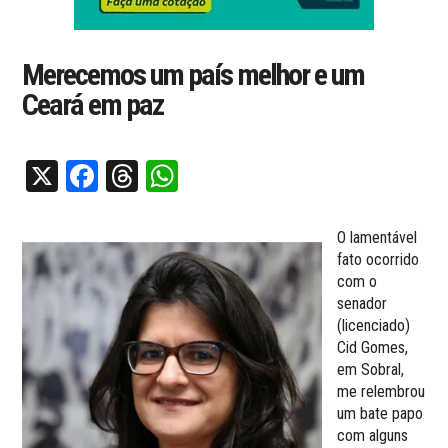
Merecemos um país melhor e um
Ceará em paz
X
Facebook
Threads
WhatsApp
O lamentável
fato ocorrido
com o
senador
(licenciado)
Cid Gomes,
em Sobral,
me relembrou
um bate papo
com alguns