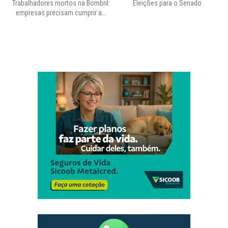
Trabalhadores mortos na Bombril:
Eleições para o Senado
Pr
empresas precisam cumprir a...