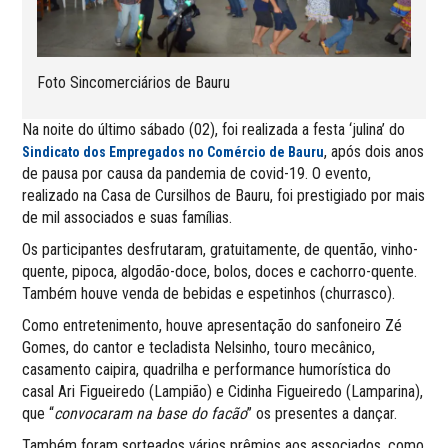
Foto Sincomerciários de Bauru
Na noite do último sábado (02), foi realizada a festa ‘julina’ do
, após dois anos
Sindicato dos Empregados no Comércio de Bauru
de pausa por causa da pandemia de covid-19. O evento,
realizado na Casa de Cursilhos de Bauru, foi prestigiado por mais
de mil associados e suas famílias.
Os participantes desfrutaram, gratuitamente, de quentão, vinho-
quente, pipoca, algodão-doce, bolos, doces e cachorro-quente.
Também houve venda de bebidas e espetinhos (churrasco).
Como entretenimento, houve apresentação do sanfoneiro Zé
Gomes, do cantor e tecladista Nelsinho, touro mecânico,
casamento caipira, quadrilha e performance humorística do
casal Ari Figueiredo (Lampião) e Cidinha Figueiredo (Lamparina),
que “
convocaram na base do facão
” os presentes a dançar.
Também foram sorteados vários prêmios aos associados, como