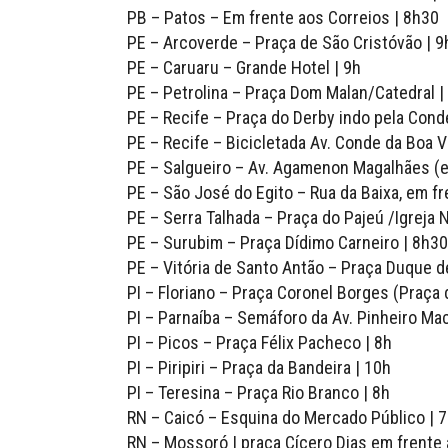
PB – Patos – Em frente aos Correios | 8h30
PE – Arcoverde – Praça de São Cristóvão | 9
PE – Caruaru – Grande Hotel | 9h
PE – Petrolina – Praça Dom Malan/Catedral |
PE – Recife – Praça do Derby indo pela Cond
PE – Recife – Bicicletada Av. Conde da Boa 
PE – Salgueiro – Av. Agamenon Magalhães (ent
PE – São José do Egito – Rua da Baixa, em fr
PE – Serra Talhada – Praça do Pajeú /Igreja 
PE – Surubim – Praça Dídimo Carneiro | 8h30
PE – Vitória de Santo Antão – Praça Duque d
PI – Floriano – Praça Coronel Borges (Praça 
PI – Parnaíba – Semáforo da Av. Pinheiro M
PI – Picos – Praça Félix Pacheco | 8h
PI – Piripiri – Praça da Bandeira | 10h
PI – Teresina – Praça Rio Branco | 8h
RN – Caicó – Esquina do Mercado Público | 
RN – Mossoró | praça Cícero Dias em frente 