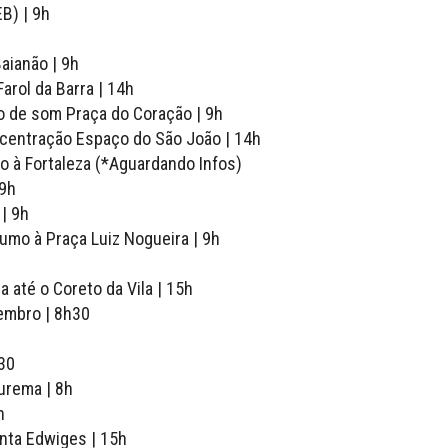
B) | 9h
aianão | 9h
arol da Barra | 14h
o de som Praça do Coração | 9h
ncentração Espaço do São João | 14h
o à Fortaleza (*Aguardando Infos)
 9h
| 9h
umo à Praça Luiz Nogueira | 9h
h
 até o Coreto da Vila | 15h
vembro | 8h30
h30
urema | 8h
h
anta Edwiges | 15h