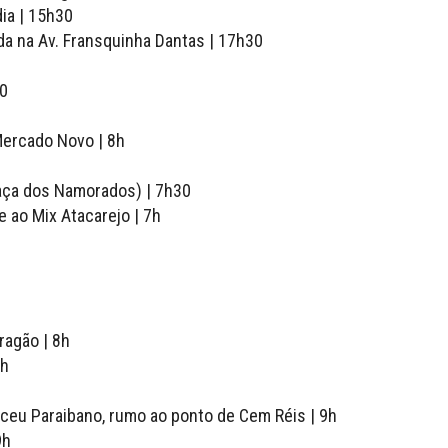
dia | 15h30
ada na Av. Fransquinha Dantas | 17h30
30
Mercado Novo | 8h
raça dos Namorados) | 7h30
e ao Mix Atacarejo | 7h
ragão | 8h
9h
ceu Paraibano, rumo ao ponto de Cem Réis | 9h
9h