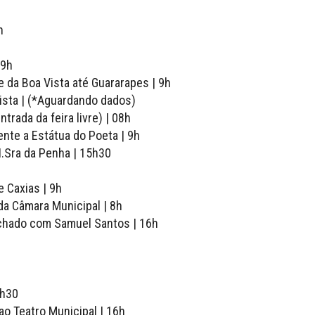
h
 9h
e da Boa Vista até Guararapes | 9h
Vista | (*Aguardando dados)
rada da feira livre) | 08h
ente a Estátua do Poeta | 9h
N.Sra da Penha | 15h30
e Caxias | 9h
da Câmara Municipal | 8h
achado com Samuel Santos | 16h
7h30
ao Teatro Municipal | 16h