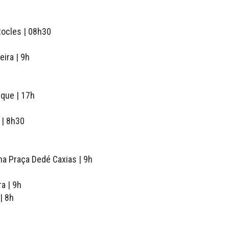
tocles | 08h30
eira | 9h
ique | 17h
 | 8h30
na Praça Dedé Caxias | 9h
a | 9h
| 8h