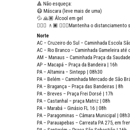
🔺 Não esqueça:
😷 Máscara (leve mais de uma)
💦 🙏🏽 Álcool em gel
🚶🏻‍♀️ 🚶🏿 🚶🏿‍♀️Mantenha o distanciamento 
Norte
AC – Cruzeiro do Sul – Caminhada Escola Sã
AC – Rio Branco – Caminhada Gameleira até o
AM – Manaus – Caminhada Praça da Saudade
AP – Macapá – Praça da Bandeira | 16h
PA – Altamira – Sintepp | 08h30
PA – Belém – Caminhada Mercado de São Brás
PA – Bragança – Praça das Bandeiras | 8h
PA – Breves – Praça Frei Dorsé | 17h
PA – Castanhal – praça Matriz | 08h
PA – Marabá – Ginásio FL 16 | 08h
PA – Paragominas – Câmara Municipal | 08h
PA – Parauapebas – Carreata PA 275, em fren
PA – Santarém – Praça São Sebastião | 16h