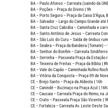
BA – Paulo Afonso – Carreata (saindo da UNE
BA – Poções – Praça do Divino | 9h
BA – Porto Seguro – Praça da Caixa D’Água, B
BA – Salvador – Largo do Campo Grande até F
BA – Santa Cruz Cabrália – Caminhada e carr
BA – Santo Antônio de Jesus – Carreata Co
BA – São Luís do Curu – Saída de ônibus rum
BA – Seabra – Praça da Bandeira (Tomate) –
BA – Senhor do Bonfim – Carreata Sindiferro 
BA – Serrinha – Passeata Praça da Estação r
BA – Teixeira de Freitas – Praça da Bíblia | 8
BA – Vale do Capão – Caminhada Rufino Rocha
BA – Vitória da Conquista – Praça 09 de No
CE – Brejo Santo – Praça da Aldeota | 16h
CE – Canindé – Buzinaço na Praça Azul | 16
CE – Caucaia – Carreata Praça do Remo, na J
CE – Crato – Passeata Praça São Vicente | 9
CE – Fortaleza – Carreata Av. Leste Oeste S