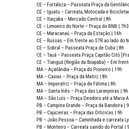
CE – Fortaleza – Passeata Praça da Gentilân
CE – Iguatu – Carreata, Motocada e Biciclet
CE – Itaiçaba – Mercado Central | 8h
CE – Limoeiro do Norte – Praça do BNB | 7h
CE – Maracanaú – Praça da Estação | 16h
CE – Russas – Em frente ao STR ao lado do 
CE – Sobral – Passeata Praça de Cuba | 8h
CE – Tauá – Passeata Praça Capitão Citó (P
CE – Tianguá (Região da Ibiapaba) – Em frent
MA – Açailândia – Praça do Pioneiro | 19h
MA – Caxias – Praça da Matriz | 8h
MA – Imperatriz – Praça de Fátima | 8h
MA – Santa Inês – Praça das Laranjeiras | 9h
MA – São Luís – Praça Deodoro até a Maria A
PB – Campina Grande – Praça da Bandeira | 
PB – Cajazeiras – Praça das Oiticicas | 9h
PB – João Pessoa – Caminhada e carreata Ly
PB – Monteiro – Carreata saindo do Portal | 