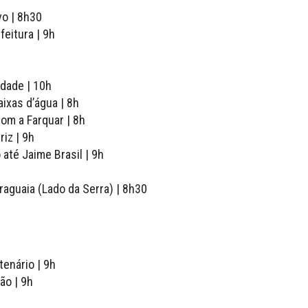
vo | 8h30
feitura | 9h
idade | 10h
ixas d’água | 8h
om a Farquar | 8h
riz | 9h
 até Jaime Brasil | 9h
raguaia (Lado da Serra) | 8h30
tenário | 9h
ão | 9h