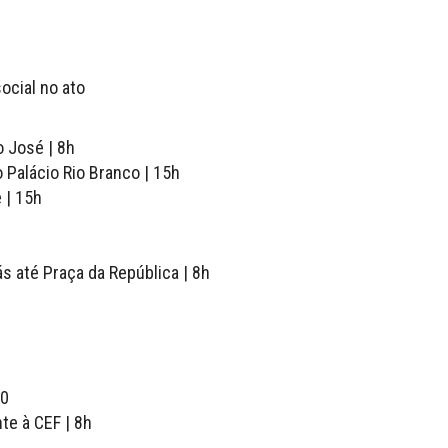
social no ato
o José | 8h
 Palácio Rio Branco | 15h
 | 15h
 até Praça da República | 8h
30
te à CEF | 8h