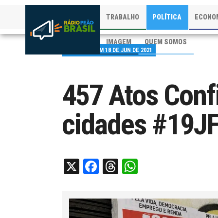
TRABALHO
POLÍTICA
ECONO
IMAGEM
QUEM SOMOS
PUBLICADO EM 18 DE JUN DE 2021
457 Atos Con
cidades #19J
X
Facebook
Threads
WhatsApp