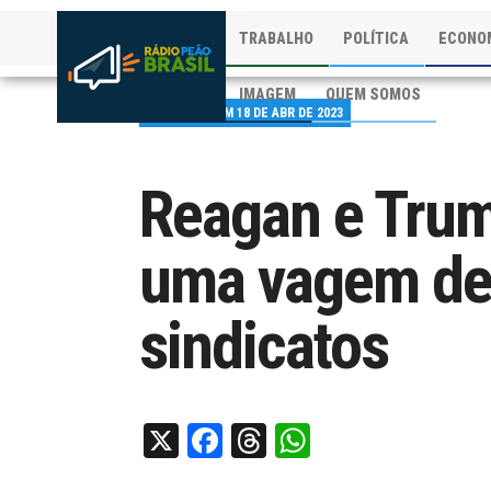
TRABALHO
POLÍTICA
ECONO
IMAGEM
QUEM SOMOS
PUBLICADO EM 18 DE ABR DE 2023
Reagan e Trum
uma vagem des
sindicatos
X
Facebook
Threads
WhatsApp