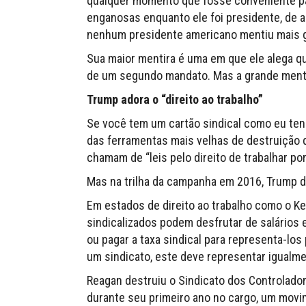
qualquer momento que fosse conveniente par
enganosas enquanto ele foi presidente, de 
nenhum presidente americano mentiu mais 
Sua maior mentira é uma em que ele alega q
de um segundo mandato. Mas a grande menti
Trump adora o “direito ao trabalho”
Se você tem um cartão sindical como eu tenh
das ferramentas mais velhas de destruição de
chamam de “leis pelo direito de trabalhar po
Mas na trilha da campanha em 2016, Trump dis
Em estados de direito ao trabalho como o Ke
sindicalizados podem desfrutar de salários 
ou pagar a taxa sindical para representa-los 
um sindicato, este deve representar igualme
Reagan destruiu o Sindicato dos Controlador
durante seu primeiro ano no cargo, um movi