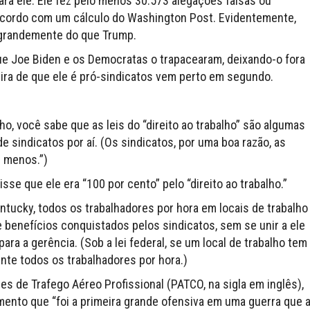
a ele. Ele fez pelo menos 30.573 alegações falsas ou
acordo com um cálculo do Washington Post. Evidentemente,
grandemente do que Trump.
ue Joe Biden e os Democratas o trapacearam, deixando-o fora
ra de que ele é pró-sindicatos vem perto em segundo.
o, você sabe que as leis do “direito ao trabalho” são algumas
 sindicatos por aí. (Os sindicatos, por uma boa razão, as
r menos.”)
se que ele era “100 por cento” pelo “direito ao trabalho.”
ntucky, todos os trabalhadores por hora em locais de trabalho
e benefícios conquistados pelos sindicatos, sem se unir a ele
para a gerência. (Sob a lei federal, se um local de trabalho tem
nte todos os trabalhadores por hora.)
es de Trafego Aéreo Profissional (PATCO, na sigla em inglês),
mento que “foi a primeira grande ofensiva em uma guerra que 