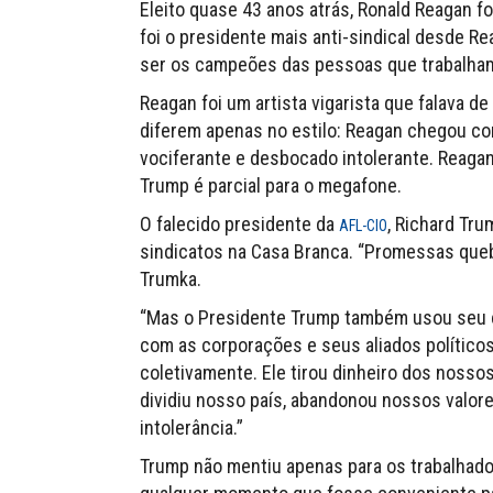
Eleito quase 43 anos atrás, Ronald Reagan f
foi o presidente mais anti-sindical desde 
ser os campeões das pessoas que trabalham
Reagan foi um artista vigarista que falava d
diferem apenas no estilo: Reagan chegou co
vociferante e desbocado intolerante. Reagan
Trump é parcial para o megafone.
O falecido presidente da
, Richard Tr
AFL-CIO
sindicatos na Casa Branca. “Promessas queb
Trumka.
“Mas o Presidente Trump também usou seu ca
com as corporações e seus aliados políticos
coletivamente. Ele tirou dinheiro dos nosso
dividiu nosso país, abandonou nossos valore
intolerância.”
Trump não mentiu apenas para os trabalhado