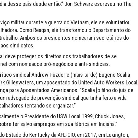
dia desse país desde então,” Jon Schwarz escreveu no The
iço militar durante a guerra do Vietnam, ele se voluntariou
balhadora. Como Reagan, ele transformou o Departamento do
trabalho. Ambos os presidentes nomearam secretários do
 aos sindicatos.
l deve proteger os direitos dos trabalhadores de se
inel com nomeados pró-negócios e anti-sindicais.
ítico sindical Andrew Puzder e (mais tarde) Eugene Scalia
Kirk Gillenwaters, um aposentado do United Auto Workers Local
ança para Aposentados Americanos. “Scalia [o filho do juiz de
i um advogado de prevenção sindical que tinha feito a vida
balhadores tentando se organizar.”
oalmente o Presidente do USW Local 1999, Chuck Jones,
bre ter salvo empregos em sua fábrica em Indiana.”
do Estado do Kentucky da AFL-CIO, em 2017, em Lexington,