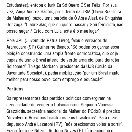
Estudantes), entoou o funk Eu Só Quero É Ser Feliz. Por sua
vez, Vanja Andréa Santos, presidenta da UBM (União Brasileira
de Mulheres), puxou uma paródia de Ô Abre Alas!, de Chiquinha
Gonzaga: “Ô abre alas, que eu quero passar / Sou feminista, não
posso negar / Estou com Lula, este é o meu lugar”.
Pela JPL (Juventude Pátria Livre), falou o vereador de
Araraquara (SP) Guilherme Bianco. “Só podemos ganhar essa
eleição construindo uma ampla frente democrática, que seja
capaz de unir o Brasil inteiro, de verde-amarelo, para derrotar
Bolsonaro”. Thiago Morbach, presidente da UJS (União da
Juventude Socialista), pediu mobilização “por um Brasil muito
melhor para nosso povo, com emprego e educação”.
Partidos
Os representantes dos partidos políticos convergiram na
necessidade de vencer o bolsonarismo. Segundo Vanessa
Grazziotin, secretária nacional da Mulher do PCdoB, é preciso
“devolver o Brasil aos brasileiros e às brasileiras”. Para o ex-
deputado André Lazaroni (PV), “nós precisamos voltar a sorrir”.
Ex-prefeito de Niterói, Rodrigo Neves (PDT) mencionou o