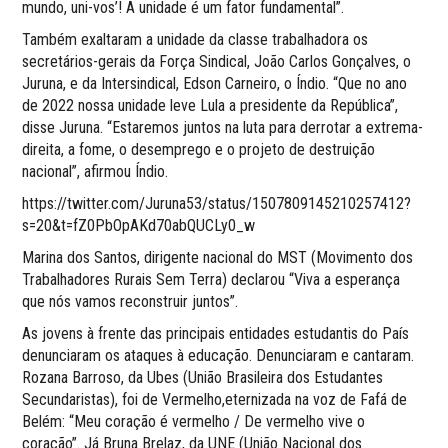
mundo, uni-vos’! A unidade é um fator fundamental”.
Também exaltaram a unidade da classe trabalhadora os
secretários-gerais da Força Sindical, João Carlos Gonçalves, o
Juruna, e da Intersindical, Edson Carneiro, o Índio. “Que no ano
de 2022 nossa unidade leve Lula a presidente da República”,
disse Juruna. “Estaremos juntos na luta para derrotar a extrema-
direita, a fome, o desemprego e o projeto de destruição
nacional”, afirmou Índio.
https://twitter.com/Juruna53/status/1507809145210257412?
s=20&t=fZ0PbOpAKd70abQUCLy0_w
Marina dos Santos, dirigente nacional do MST (Movimento dos
Trabalhadores Rurais Sem Terra) declarou “Viva a esperança
que nós vamos reconstruir juntos”.
As jovens à frente das principais entidades estudantis do País
denunciaram os ataques à educação. Denunciaram e cantaram.
Rozana Barroso, da Ubes (União Brasileira dos Estudantes
Secundaristas), foi de Vermelho,eternizada na voz de Fafá de
Belém: “Meu coração é vermelho / De vermelho vive o
coração”. Já Bruna Brelaz, da UNE (União Nacional dos