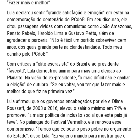
“Fazer mais e melhor”
Lula declarou sentir “grande satisfação e emoção” em estar na
comemoração do centenário do PCdoB. Em seu discurso, ele
citou passagens vividas com comunistas como João Amazonas,
Renato Rabelo, Haroldo Lima e Gustavo Petta, além de
agradecer a parceria. “Não é fácil um partido sobreviver cem
anos, dos quais grande parte na clandestinidade. Todo meu
carinho pelo PCdoB.”
Com críticas à “elite escravista” do Brasil e ao presidente
“fascista”, Lula demostrou ânimo para mais uma eleição ao
Planalto. Na visão do ex-presidente, “o mais difícil não é ganhar
a eleição” de outubro. “Se eu voltar, vou ter que fazer mais e
melhor do que fiz na primeira vez.”
Lula afirmou que os governos encabeçados por ele e Dilma
Rousseff, de 2003 a 2016, elevou o salário mínimo em 74% e
promoveu “a maior política de inclusão social que este país já
teve”. No palanque do Festival Vermelho, ele renovou esse
compromisso. “Temos que colocar o povo pobre no orçamento
do Estado”, disse Lula. “Eu viajei o mundo para mostrar que o