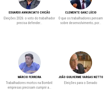
EDUARDO ANNUNCIATO CHICÃO
CLEMENTE GANZ LÚCIO
 o
Eleições 2026: o voto do trabalhador
O que os trabalhadores pensam
L
precisa defender...
sobre desenvolvimento; por...
MÁRCIO FERREIRA
JOÃO GUILHERME VARGAS NETTO
Trabalhadores mortos na Bombril:
Eleições para o Senado
Pr
empresas precisam cumprir a...