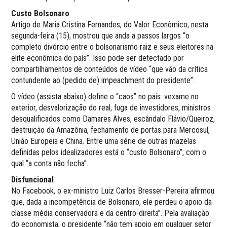
Custo Bolsonaro
Artigo de Maria Cristina Fernandes, do Valor Econômico, nesta
segunda-feira (15), mostrou que anda a passos largos “o
completo divórcio entre o bolsonarismo raiz e seus eleitores na
elite econômica do país”. Isso pode ser detectado por
compartilhamentos de conteúdos de vídeo “que vão da crítica
contundente ao (pedido de) impeachment do presidente”.
O vídeo (assista abaixo) define o “caos” no país: vexame no
exterior, desvalorização do real, fuga de investidores, ministros
desqualificados como Damares Alves, escândalo Flávio/Queiroz,
destruição da Amazônia, fechamento de portas para Mercosul,
União Europeia e China. Entre uma série de outras mazelas
definidas pelos idealizadores está o “custo Bolsonaro”, com o
qual “a conta não fecha”.
Disfuncional
No Facebook, o ex-ministro Luiz Carlos Bresser-Pereira afirmou
que, dada a incompetência de Bolsonaro, ele perdeu o apoio da
classe média conservadora e da centro-direita”. Pela avaliação
do economista, o presidente “não tem apoio em qualquer setor