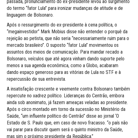
passada, pronunciamento do ex-presidente levou ao surgimento
do termo “fator Lula” para ironizar mudanças de atitude e de
linguagem de Bolsonaro.
Após o ressurgimento do ex-presidente à cena política, o
“megainvestidor” Mark Mobius disse não entender o porquê da
rejeição ao petista, que não seria “necessariamente ruim para o
mercado brasileiro”. O suposto “fator Lula” movimentou os
assuntos dos meios de comunicação. Para mandar recado a
Bolsonaro, veículos que até agora vinham dando suporte pelo
menos a sua agenda econômica, como a Globo, acabaram
dando espaço generoso para as vitórias de Lula no STF e à
repercussão de sua entrevista.
A insatisfação crescente e veemente contra Bolsonaro também
repercute no xadrez político. Lideranças do Centrão, embora
ainda sob anonimato, já fazem ameaças veladas ao presidente.
Após o circo montado em torno da sucessão no Ministério da
Saúde, “um influente político do Centrão” disse ao jornal ‘O
Estado de S. Paulo que, em caso de novo fracasso. “o país não
vai parar para discutir quem será o quinto ministro da Saúde,
mas sim o próximo presidente da República.”