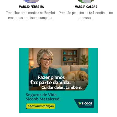
MÁRCIO FERREIRA
MÁRCIA CALDAS
Trabalhadores mortos na Bombril:
Pressão pelo fim da 6×1 continua no
A
empresas precisam cumprir a...
recesso...