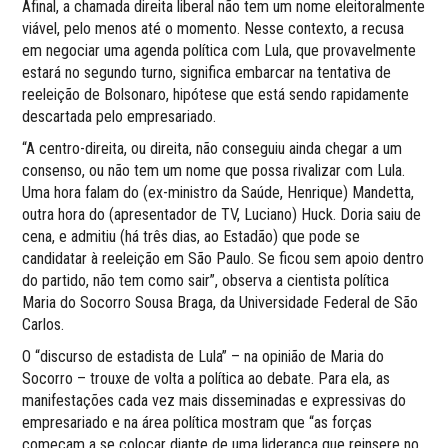
Afinal, a chamada direita liberal não tem um nome eleitoralmente
viável, pelo menos até o momento. Nesse contexto, a recusa
em negociar uma agenda política com Lula, que provavelmente
estará no segundo turno, significa embarcar na tentativa de
reeleição de Bolsonaro, hipótese que está sendo rapidamente
descartada pelo empresariado.
“A centro-direita, ou direita, não conseguiu ainda chegar a um
consenso, ou não tem um nome que possa rivalizar com Lula.
Uma hora falam do (ex-ministro da Saúde, Henrique) Mandetta,
outra hora do (apresentador de TV, Luciano) Huck. Doria saiu de
cena, e admitiu (há três dias, ao Estadão) que pode se
candidatar à reeleição em São Paulo. Se ficou sem apoio dentro
do partido, não tem como sair”, observa a cientista política
Maria do Socorro Sousa Braga, da Universidade Federal de São
Carlos.
O “discurso de estadista de Lula” – na opinião de Maria do
Socorro – trouxe de volta a política ao debate. Para ela, as
manifestações cada vez mais disseminadas e expressivas do
empresariado e na área política mostram que “as forças
começam a se colocar diante de uma liderança que reinsere no