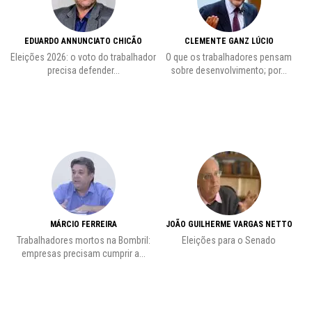
EDUARDO ANNUNCIATO CHICÃO
CLEMENTE GANZ LÚCIO
 o
Eleições 2026: o voto do trabalhador
O que os trabalhadores pensam
L
precisa defender...
sobre desenvolvimento; por...
MÁRCIO FERREIRA
JOÃO GUILHERME VARGAS NETTO
Trabalhadores mortos na Bombril:
Eleições para o Senado
Pr
empresas precisam cumprir a...