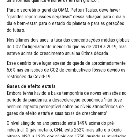
uma fórmula química e números em um gráfico”.
Para o secretário-geral da OMM, Petteri Taalas, deve haver
“grandes repercussões negativas” dessa situação para o dia a
dia e bem-estar, para o estado do planeta e para as gerações
do futuro.
Nos últimos dois anos, a taxa das concentrações médias globais
de CO2 foi ligeiramente menor do que as de 2018 a 2019, mas
esteve acima do crescimento anual na última década.
Esse cenário teve lugar apesar da queda de aproximadamente
5,6% nas emissões de CO2 de combustíveis fósseis devido às
restrições da Covid-19.
Gases de efeito estufa
Embora tenha havido a baixa temporária de novas emissões no
período da pandemia, a desaceleração econômica “não teve
nenhum impacto perceptível sobre os níveis atmosféricos de
gases de efeito estufa e suas taxas de crescimento”.
O nível atingido no ano passado está 149% acima do pré-
industrial. O gás metano, CH4, está 262% mais alto e o óxido
nitroso, N2O, a 123% dos níveis em 1750, quando as atividades