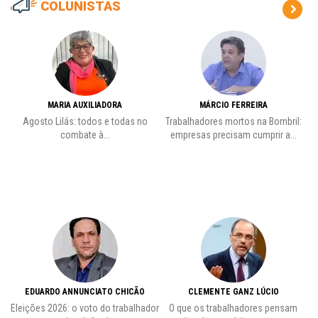
COLUNISTAS
MARIA AUXILIADORA
MÁRCIO FERREIRA
to
Agosto Lilás: todos e todas no
Trabalhadores mortos na Bombril:
L
combate à...
empresas precisam cumprir a...
EDUARDO ANNUNCIATO CHICÃO
CLEMENTE GANZ LÚCIO
de
Eleições 2026: o voto do trabalhador
O que os trabalhadores pensam
Pr