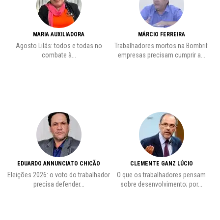
MARIA AUXILIADORA
MÁRCIO FERREIRA
to
Agosto Lilás: todos e todas no
Trabalhadores mortos na Bombril:
L
combate à...
empresas precisam cumprir a...
EDUARDO ANNUNCIATO CHICÃO
CLEMENTE GANZ LÚCIO
de
Eleições 2026: o voto do trabalhador
O que os trabalhadores pensam
Pr
precisa defender...
sobre desenvolvimento; por...