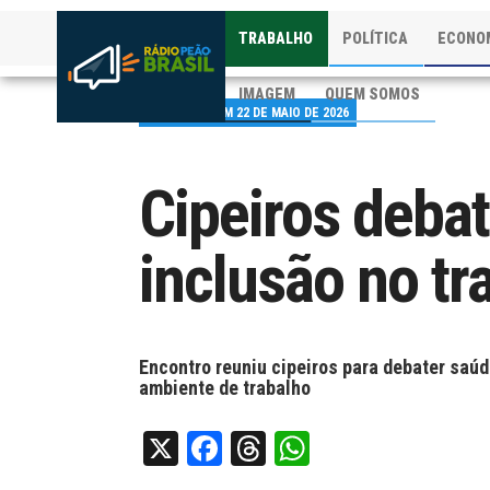
TRABALHO
POLÍTICA
ECONO
IMAGEM
QUEM SOMOS
PUBLICADO EM 22 DE MAIO DE 2026
Cipeiros deba
inclusão no tr
Encontro reuniu cipeiros para debater saúd
ambiente de trabalho
X
Facebook
Threads
WhatsApp