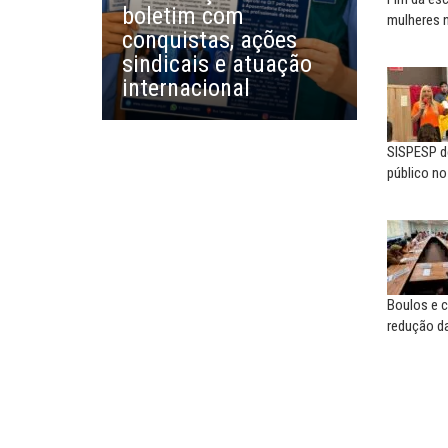
boletim com
mulheres 
conquistas, ações
ALEX SARATT
sindicais e atuação
​O VAR dos Eduardos
internacional
SISPESP de
público n
Boulos e c
redução da