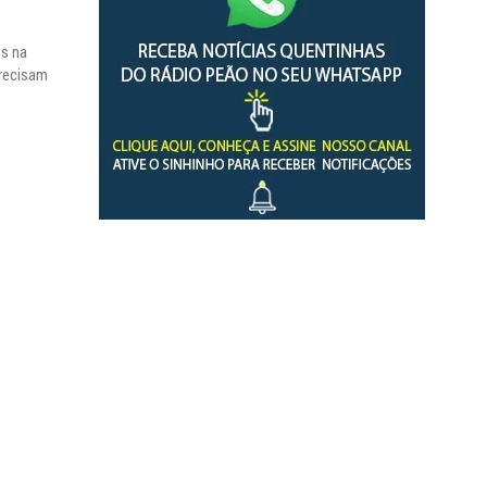
ALEX SARATT
s na
precisam
​O VAR dos Eduardos