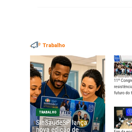
Trabalho
MÁRCIA CALDAS
Pressão pelo fim da 6×1
continua no recesso...
11º Congr
CLEMENTE GANZ LÚCIO
resistência
O que os trabalhadores
futuro do 
pensam sobre
desenvolvimento; por...
TRABALHO
REFLEXÕES EM SÉRIE
SinSaúdeSP lança
Lockerbie e o atentado a
nova edição de
Pan Am...
Fim da esc