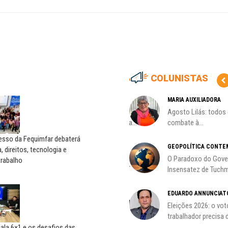
COLUNISTAS
ADRIANA MARCOLINO
MARIA AUXILIADORA
Adriana Marcolino destaca
Agosto Lilás: todos
impacto do salário mínimo na...
combate à...
esso da Fequimfar debaterá
JOÃO GUILHERME VARGAS
GEOPOLÍTICA CONTE
, direitos, tecnologia e
NETTO
O Paradoxo do Gove
trabalho
Candidatos a deputados; por
Insensatez de Tuchm
João Guilherme
EDUARDO ANNUNCIAT
SERGIO LUIZ LEITE (SERGINHO)
Eleições 2026: o vot
Saúde mental:
o voo
trabalhador precisa d
responsabilidade de todos
ala 6×1 e os desafios das