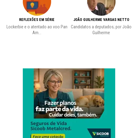
REFLEXÕES EM SÉRIE
JOÃO GUILHERME VARGAS NETTO
Lockerbie e o atentado ao voo Pan
Candidatos a deputados; por João
Pr
Am...
Guilherme