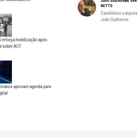
JOÃO GUILHERME VA
NETTO
do
Candidatos a deputa
João Guilherme
reforça mobilização após
a sobre ACT
ricanos aprovam agenda para
gital