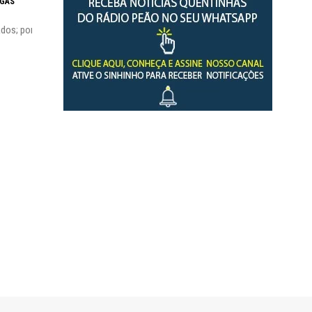
RGAS
A fortaleza do
impacto do salário mínimo na...
dos; por