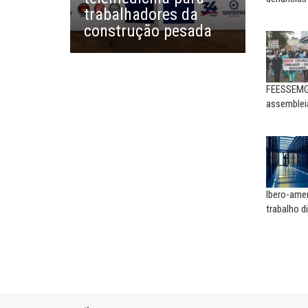
CARLOS LOPES
A fortaleza do sindicato
trabalhadores da
O resgate do nosso Esta
construção pesada
Nacional; por Carlos...
FEESSEMG 
assemblei
Ibero-ame
trabalho di