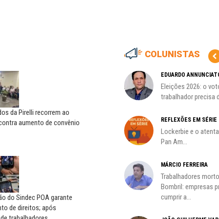
COLUNISTAS
HO)
ADILSON ARAÚJO
EDUARDO ANNUNCIAT
A geopolítica nas eleições de
Eleições 2026: o vot
s
outubro; por Adilson...
trabalhador precisa d
s da Pirelli recorrem ao
REFLEXÕES EM SÉRIE
 contra aumento de convênio
Lockerbie e o atent
Pan Am...
MÁRCIO FERREIRA
Trabalhadores morto
oco é
Bombril: empresas 
cumprir a...
ção do Sindec POA garante
o de direitos; após
 de trabalhadores