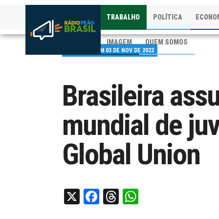
TRABALHO
POLÍTICA
ECONO
IMAGEM
QUEM SOMOS
PUBLICADO EM 03 DE NOV DE 2022
Brasileira ass
mundial de ju
Global Union
X
Facebook
Threads
WhatsApp