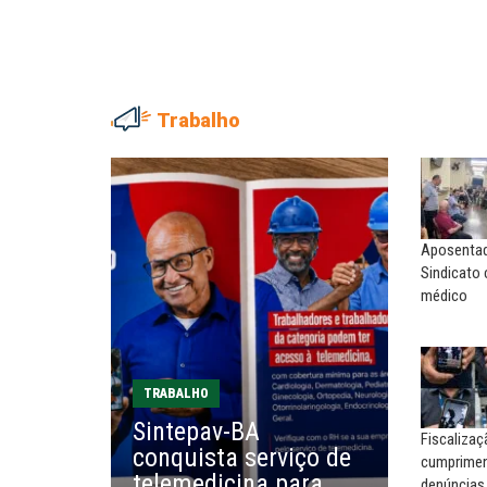
Trabalho
NILTON NECO
SERGIO LUIZ LEITE (SERGIN
Sindec: 94 anos de união e
Saúde mental:
lutas
responsabilidade de todo
Aposentado
MARIA AUXILIADORA
MARCOS VERLAINE
Sindicato
Agosto Lilás: todos e todas no
Nem reconstruir, nem
médico
combate à...
reinventar, o sindicalismo
precisa voltar...
EDUARDO ANNUNCIATO CHICÃO
MIGUEL TORRES
Sem salário digno e proteção
TRABALHO
social, não existe...
A luta continua: agora o f
Sintepav-BA
o...
Fiscaliza
conquista serviço de
cumpriment
EUSÉBIO PINTO NETO
telemedicina para
denúncias