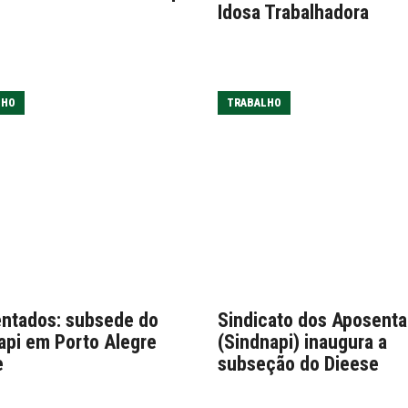
Idosa Trabalhadora
LHO
TRABALHO
ntados: subsede do
Sindicato dos Aposent
api em Porto Alegre
(Sindnapi) inaugura a
e
subseção do Dieese