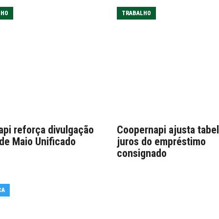
LHO
TRABALHO
api reforça divulgação
Coopernapi ajusta tabe
 de Maio Unificado
juros do empréstimo
consignado
CA
PREVIDENCIA