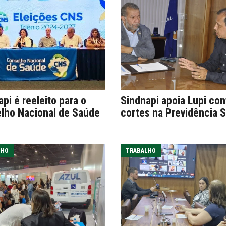
pi é reeleito para o
Sindnapi apoia Lupi con
lho Nacional de Saúde
cortes na Previdência S
LHO
TRABALHO