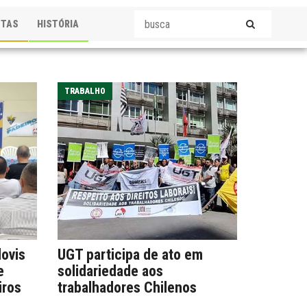
STAS
HISTÓRIA
TRABALHO
lovis
UGT participa de ato em
e
solidariedade aos
iros
trabalhadores Chilenos