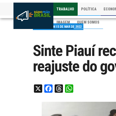
TRABALHO
POLÍTICA
ECONO
IMAGEM
QUEM SOMOS
PUBLICADO EM 15 DE MAR DE 2022
Sinte Piauí re
reajuste do go
X
Facebook
Threads
WhatsApp