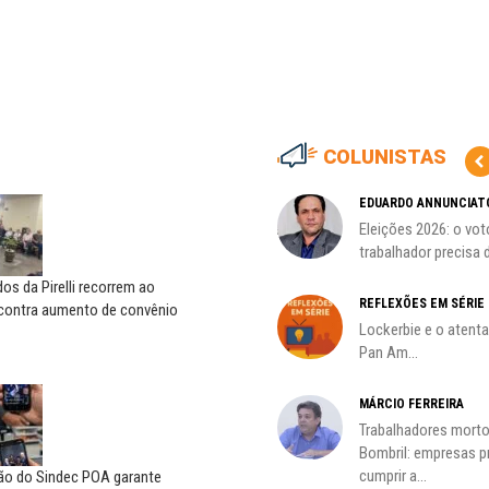
COLUNISTAS
HO)
ADILSON ARAÚJO
EDUARDO ANNUNCIAT
A geopolítica nas eleições de
Eleições 2026: o vot
s
outubro; por Adilson...
trabalhador precisa d
s da Pirelli recorrem ao
REFLEXÕES EM SÉRIE
 contra aumento de convênio
Lockerbie e o atent
Pan Am...
MÁRCIO FERREIRA
Trabalhadores morto
oco é
Bombril: empresas 
cumprir a...
ção do Sindec POA garante