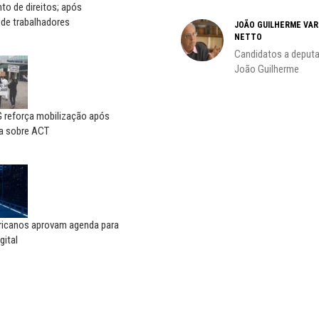
o de direitos; após
 de trabalhadores
JOÃO GUILHERME VA
NETTO
do
Candidatos a deputa
João Guilherme
reforça mobilização após
a sobre ACT
ricanos aprovam agenda para
gital