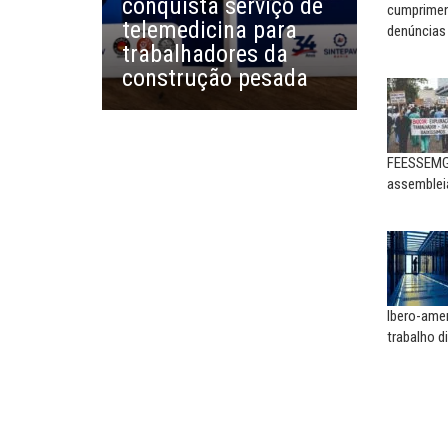
conquista serviço de
cumpriment
EUSÉBIO PINTO NETO
telemedicina para
denúncias
CARLOS LOPES
A fortaleza do sindicato
trabalhadores da
O resgate do nosso Esta
construção pesada
Nacional; por Carlos...
FEESSEMG 
assemblei
Ibero-ame
trabalho di