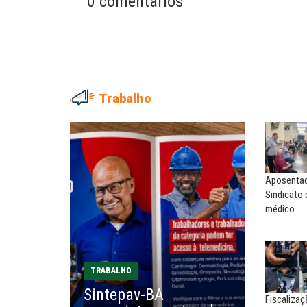
0 comentários
Trabalho
NILTON NECO
SERGIO LUIZ LEITE (SERGIN
Sindec: 94 anos de união e
Saúde mental:
lutas
responsabilidade de todo
Aposentado
MARIA AUXILIADORA
MARCOS VERLAINE
Sindicato
Agosto Lilás: todos e todas no
Nem reconstruir, nem
médico
combate à...
reinventar, o sindicalismo
precisa voltar...
EDUARDO ANNUNCIATO CHICÃO
MIGUEL TORRES
Sem salário digno e proteção
TRABALHO
social, não existe...
A luta continua: agora o f
Sintepav-BA
o...
Fiscaliza