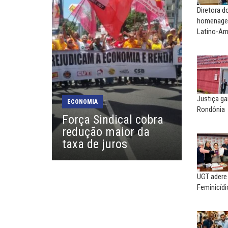
Diretora 
EDUARDO ANNUNCIATO CHI
homenagea
Sem salário digno e prote
Latino-Am
social, não existe...
EUSÉBIO PINTO NETO
A fortaleza do sindicato
Justiça ga
ECONOMIA
SERGIO LUIZ LEITE (SERGIN
Rondônia
Força Sindical cobra
Saúde mental:
redução maior da
responsabilidade de todo
taxa de juros
UGT adere
Feminicídi