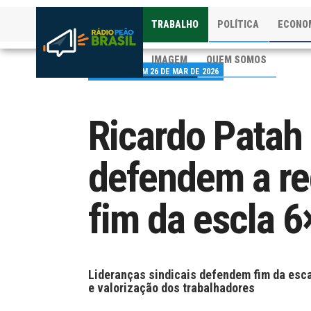
TRABALHO
POLÍTICA
ECONO
IMAGEM
QUEM SOMOS
PUBLICADO EM 26 DE MAR DE 2026
Ricardo Patah 
defendem a re
fim da escla 6
Lideranças sindicais defendem fim da esca
e valorização dos trabalhadores