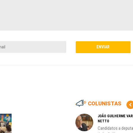
COLUNISTAS
MARCOS VERLAINE
JOÃO GUILHERME VA
NETTO
as no
Nem reconstruir, nem
Candidatos a deputa
reinventar, o sindicalismo