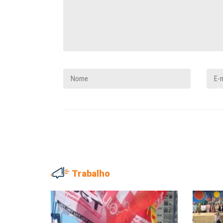
Trabalho
MARIA AUXILIADORA
Agosto Lilás: todos e tod
combate à...