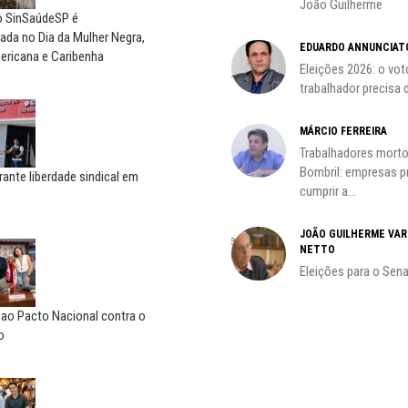
João Guilherme
precisa voltar...
do SinSaúdeSP é
CÃO
da no Dia da Mulher Negra,
EDUARDO ANNUNCIAT
MIGUEL TORRES
ção
ericana e Caribenha
Eleições 2026: o vot
A luta continua: agora o foco é
trabalhador precisa d
o...
MÁRCIO FERREIRA
CARLOS LOPES
Trabalhadores morto
O resgate do nosso Estado
Bombril: empresas 
Nacional; por Carlos...
rante liberdade sindical em
cumprir a...
HO)
ADILSON ARAÚJO
s
JOÃO GUILHERME VA
A geopolítica nas eleições de
NETTO
outubro; por Adilson...
Eleições para o Sen
 ao Pacto Nacional contra o
o