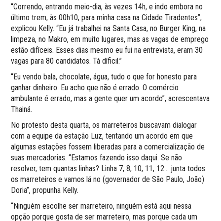
“Correndo, entrando meio-dia, às vezes 14h, e indo embora no
último trem, às 00h10, para minha casa na Cidade Tiradentes”,
explicou Kelly. “Eu já trabalhei na Santa Casa, no Burger King, na
limpeza, no Makro, em muito lugares, mas as vagas de emprego
estão difíceis. Esses dias mesmo eu fui na entrevista, eram 30
vagas para 80 candidatos. Tá díficil.”
“Eu vendo bala, chocolate, água, tudo o que for honesto para
ganhar dinheiro. Eu acho que não é errado. O comércio
ambulante é errado, mas a gente quer um acordo”, acrescentava
Thainá.
No protesto desta quarta, os marreteiros buscavam dialogar
com a equipe da estação Luz, tentando um acordo em que
algumas estações fossem liberadas para a comercialização de
suas mercadorias. “Estamos fazendo isso daqui. Se não
resolver, tem quantas linhas? Linha 7, 8, 10, 11, 12… junta todos
os marreteiros e vamos lá no (governador de São Paulo, João)
Doria”, propunha Kelly.
“Ninguém escolhe ser marreteiro, ninguém está aqui nessa
opção porque gosta de ser marreteiro, mas porque cada um