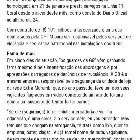
homologada em 21 de janeiro e presta serviços na Linha 11-
Coral desde o início deste mês, como consta do Diário Oficial
no último dia 24.
Com contrato de R$ 101 milhões, a terceirizada é uma das
contratadas pela CPTM para ser responsável pelos serviços de
vigilância e segurança patrimonial nas instalações dos trens.
Fama de mau
Em cinco dias de atuação, “os guardas da G8” vêm ganhando
fama mesmo é pela intensificação das abordagens e por
apreensões carregadas de denúncias de truculência. A G8 é a
mesma empresa responsável pela segurança da unidade da loja
da rede Extra Morumbi que, no ano passado, teve um dos seus
vigilantes flagrados em vídeo cometendo um ato de tortura
contra um suspeito de tentar furtar carnes.
“Se ele (segurança) tomar minha mercadoria e vier na
educação, é uma coisa, é o serviço dele, eu vou entender. Mas
tem uns que chegam na arrogância, te trata como lixo, quer te
empurrar, bater, xingar… eu já tomei nome de puta, vagabunda,
de um monte de coisa por causa de uma mercadoria”, contava a