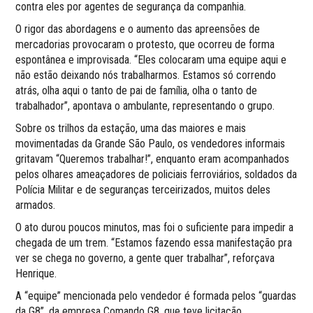
contra eles por agentes de segurança da companhia.
O rigor das abordagens e o aumento das apreensões de
mercadorias provocaram o protesto, que ocorreu de forma
espontânea e improvisada. “Eles colocaram uma equipe aqui e
não estão deixando nós trabalharmos. Estamos só correndo
atrás, olha aqui o tanto de pai de família, olha o tanto de
trabalhador”, apontava o ambulante, representando o grupo.
Sobre os trilhos da estação, uma das maiores e mais
movimentadas da Grande São Paulo, os vendedores informais
gritavam “Queremos trabalhar!”, enquanto eram acompanhados
pelos olhares ameaçadores de policiais ferroviários, soldados da
Polícia Militar e de seguranças terceirizados, muitos deles
armados.
O ato durou poucos minutos, mas foi o suficiente para impedir a
chegada de um trem. “Estamos fazendo essa manifestação pra
ver se chega no governo, a gente quer trabalhar”, reforçava
Henrique.
A “equipe” mencionada pelo vendedor é formada pelos “guardas
da G8”, da empresa Comando G8, que teve licitação