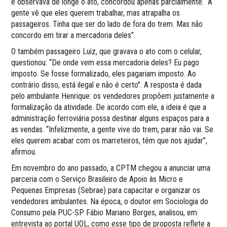
e observava de longe o ato, concordou apenas parcialmente. “A
gente vê que eles querem trabalhar, mas atrapalha os
passageiros. Tinha que ser do lado de fora do trem. Mas não
concordo em tirar a mercadoria deles”.
O também passageiro Luiz, que gravava o ato com o celular,
questionou: “De onde vem essa mercadoria deles? Eu pago
imposto. Se fosse formalizado, eles pagariam imposto. Ao
contrário disso, está ilegal e não é certo”. A resposta é dada
pelo ambulante Henrique: os vendedores propõem justamente a
formalização da atividade. De acordo com ele, a ideia é que a
administração ferroviária possa destinar alguns espaços para a
as vendas. “Infelizmente, a gente vive do trem, parar não vai. Se
eles querem acabar com os marreteiros, têm que nos ajudar”,
afirmou.
Em novembro do ano passado, a CPTM chegou a anunciar uma
parceria com o Serviço Brasileiro de Apoio às Micro e
Pequenas Empresas (Sebrae) para capacitar e organizar os
vendedores ambulantes. Na época, o doutor em Sociologia do
Consumo pela PUC-SP Fábio Mariano Borges, analisou, em
entrevista ao portal UOL, como esse tipo de proposta reflete a