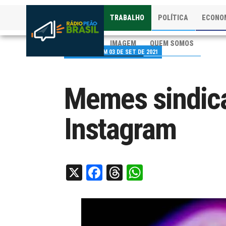
TRABALHO
POLÍTICA
ECONO
IMAGEM
QUEM SOMOS
PUBLICADO EM 03 DE SET DE 2021
Memes sindica
Instagram
X
Facebook
Threads
WhatsApp