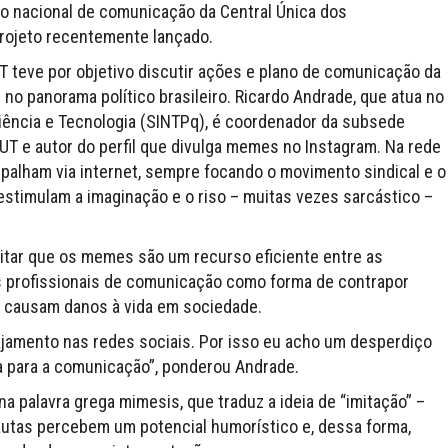
tivo nacional de comunicação da Central Única dos
rojeto recentemente lançado.
 teve por objetivo discutir ações e plano de comunicação da
no panorama político brasileiro. Ricardo Andrade, que atua no
iência e Tecnologia (SINTPq), é coordenador da subsede
UT e autor do perfil que divulga memes no Instagram. Na rede
spalham via internet, sempre focando o movimento sindical e o
estimulam a imaginação e o riso – muitas vezes sarcástico –
editar que os memes são um recurso eficiente entre as
s profissionais de comunicação como forma de contrapor
e causam danos à vida em sociedade.
ajamento nas redes sociais. Por isso eu acho um desperdiço
a para a comunicação”, ponderou Andrade.
a palavra grega mimesis, que traduz a ideia de “imitação” –
nautas percebem um potencial humorístico e, dessa forma,