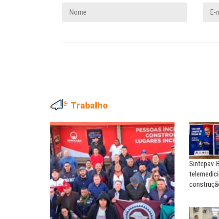
Trabalho
NILTON NECO
SERGIO LUIZ LEITE (SERGIN
Sindec: 94 anos de união e
Saúde mental:
lutas
responsabilidade de todo
Sintepav-B
MARIA AUXILIADORA
MARCOS VERLAINE
telemedici
Agosto Lilás: todos e todas no
Nem reconstruir, nem
construçã
combate à...
reinventar, o sindicalismo
precisa voltar...
EDUARDO ANNUNCIATO CHICÃO