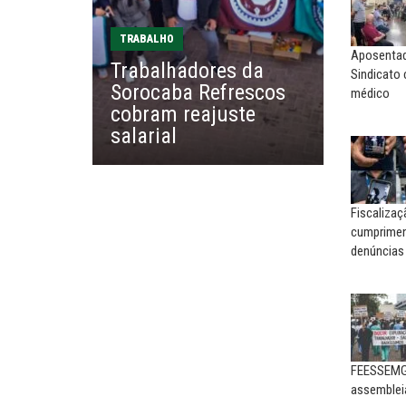
MIGUEL TORRES
Sem salário digno e proteção
social, não existe...
A luta continua: agora o f
TRABALHO
o...
Aposentado
Trabalhadores da
Sindicato
EUSÉBIO PINTO NETO
Sorocaba Refrescos
médico
CARLOS LOPES
A fortaleza do sindicato
cobram reajuste
O resgate do nosso Esta
salarial
Nacional; por Carlos...
Fiscaliza
cumpriment
denúncias
FEESSEMG 
assemblei