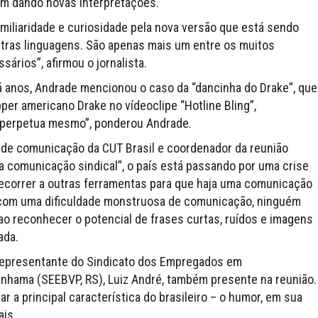
m dando novas interpretações.
iliaridade e curiosidade pela nova versão que está sendo
utras linguagens. São apenas mais um entre os muitos
ários”, afirmou o jornalista.
anos, Andrade mencionou o caso da “dancinha do Drake”, que
per americano Drake no vídeoclipe “Hotline Bling”,
e perpetua mesmo”, ponderou Andrade.
 de comunicação da CUT Brasil e coordenador da reunião
a comunicação sindical”, o país está passando por uma crise
ecorrer a outras ferramentas para que haja uma comunicação
 com uma dificuldade monstruosa de comunicação, ninguém
 ao reconhecer o potencial de frases curtas, ruídos e imagens
ada.
o representante do Sindicato dos Empregados em
nhama (SEEBVP, RS), Luiz André, também presente na reunião.
r a principal característica do brasileiro – o humor, em sua
ais.