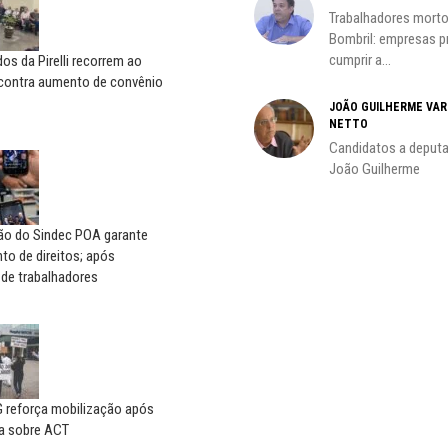
Trabalhadores morto
oco é
Bombril: empresas 
cumprir a...
s da Pirelli recorrem ao
 contra aumento de convênio
JOÃO GUILHERME VA
NETTO
do
Candidatos a deputa
João Guilherme
ção do Sindec POA garante
o de direitos; após
 de trabalhadores
reforça mobilização após
a sobre ACT