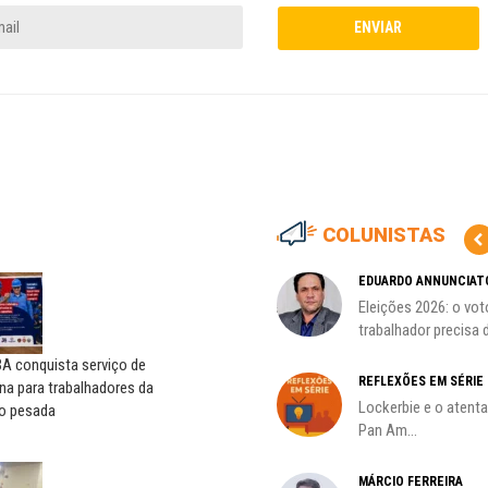
COLUNISTAS
HO)
ADILSON ARAÚJO
EDUARDO ANNUNCIAT
A geopolítica nas eleições de
Eleições 2026: o vot
s
outubro; por Adilson...
trabalhador precisa d
A conquista serviço de
REFLEXÕES EM SÉRIE
na para trabalhadores da
Lockerbie e o atent
o pesada
Pan Am...
MÁRCIO FERREIRA