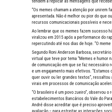
tendem a replicar as mensagens que recebe
“Os memes chamam a atenção por unirem fam
apresentada. Não é melhor ou pior do que o
recursos comunicacionais possíveis e necess
Ao lembrar que os memes fazem sucesso há 
viralizou em 2015 após a performance do rap
repercutindo até nos dias de hoje. “O mem
Segundo Roni Anderson Barbosa, secretário
virtual que teve por tema “Memes e humor n
de comunicação em que se faz necessário r
e um engajamento mais efetivos. “Estamos
quer ouvir ou ler grandes textos”, ressaltou
virais em processos de comunicação aceler
“O brasileiro é um povo zueiro”, observou 
estabelecimentos Bancários do Vale do Para
André disse acreditar que é preciso aproveita
avaliação – para estreitar as interações soci