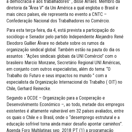
à democracia e aos trabalhadores” , disse Arraes. Membro da
diretoria da “Área V” da Uni América a qual engloba o Brasil e
mais cinco países, ele representa no evento a CNTC –
Confederação Nacional dos Trabalhadores no Comércio.
Para esta terça-feira, dia 4, está prevista a participação do
sociólogo e Senador pelo partido Independente Alejandro René
Eleodoro Guillier Álvare no debate sobre os rumos da
organização sindical global. Também estão na pauta do dia os
assuntos : “Ações sindicais globais da UNI Comércio” com o
brasileiro Marcio Monzane, Secretário Regional UNI Américas,
em conjunto com outros especialistas, além do tema: “O
Trabalho do Futuro e seus impactos no mundo ” com a
especialista da Organização Internacional do Trabalho ( OIT) no
Chile, Gerhard Reinecke.
Segundo a OCDE – Organização para a Cooperação e
Desenvolvimento Económico –, ao todo, metade dos empregos
existentes é altamente vulnerável em 32 países avaliados, entre
os quais o Chile e o Brasil, onde o “desemprego estrutural e a
educação sofrível torna ainda maior desafio apontar caminhos”.
Agenda Foro Multilatinas sep_2018 PT (1) a programação