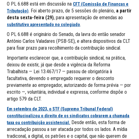
O PL 6.688 está em discussão na
CFT (Comissão de Finanças e
. Foi aberto prazo, de 5 sessões do plenário,
a partir
Tributação)
desta sexta-feira (29)
, para apresentação de emendas ao
.
substitutivo apresentado no colegiado
O PL 6.688 é originário do Senado, da lavra do então senador
Antônio Carlos Valadares (PSB-SE), e altera dispositivos da CLT
para fixar prazo para recolhimento da contribuição sindical.
Importante esclarecer que, a contribuição sindical, na prática,
deixou de existir, já que desde a vigência da Reforma
Trabalhista — Lei 13.467/17 — passou de obrigatória à
facultativa, devendo o empregado requerer o desconto
previamente ao empregador, autorizando de forma prévia — por
escrito —, voluntária, individual e expressa, conforme dispõe o
artigo 579 da CLT.
Em setembro de 2023, o STF (Supremo Tribunal Federal)
constitucioalizou o direito de os sindicatos cobrarem a chamada
Desde então, esta forma de
taxa ou contribuição assistencial.
arrecadação passou a ser atacada por todos os lados. A mídia
tradiconal, a digital, os patrões e o capital, que não querem de