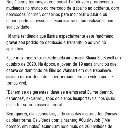
Nos últimos tempos, a rede social TikTok vem promovendo
mudanças no mundo do mercado de trabalho no ocidente, com
demissões “online”, conselhos para melhorar o salário ou
encorajando as pessoas a examinar se estão realizadas com
sua atividade.
Há uma tendência que ilustra especialmente este fenômeno:
gravar seu pedido de demissão e transmiti-lo ao vivo no
aplicativo.
Esse movimento foi iniciado pela americana Shana Blackwell em
outubro de 2020. Na época, a jovem de 19 anos anunciou que
estava se demitindo da filial do Walmart em que trabalhava,
usando o microfone do supermercado, em um vídeo que se
tornou viral.
“Danem-se os gerentes, dane-se a empresa! Eu me demito,
caramba!”, exclamou, após dois anos insuportáveis, nos quais
disse ter sofrido assédio moral.
Sem querer, ela acabou lançando uma das maiores tendências
da plataforma. Os vídeos com a hashtag #QuitMyJob (“Me
demito”, em inglês) acumulam hoje mais de 200 milhões de