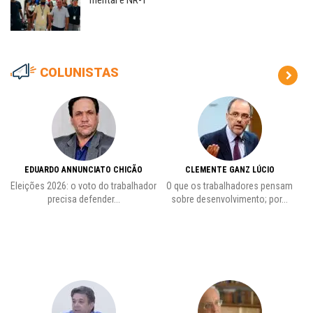
mental e NR-1
COLUNISTAS
EDUARDO ANNUNCIATO CHICÃO
CLEMENTE GANZ LÚCIO
 o
Eleições 2026: o voto do trabalhador
O que os trabalhadores pensam
L
precisa defender...
sobre desenvolvimento; por...