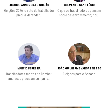
EDUARDO ANNUNCIATO CHICÃO
CLEMENTE GANZ LÚCIO
 o
Eleições 2026: o voto do trabalhador
O que os trabalhadores pensam
L
precisa defender...
sobre desenvolvimento; por...
MÁRCIO FERREIRA
JOÃO GUILHERME VARGAS NETTO
Trabalhadores mortos na Bombril:
Eleições para o Senado
Pr
empresas precisam cumprir a...