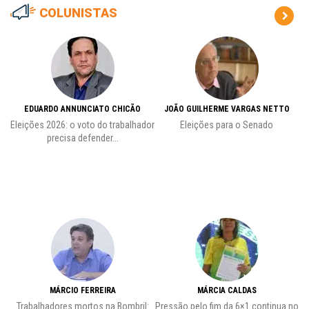
COLUNISTAS
EDUARDO ANNUNCIATO CHICÃO
JOÃO GUILHERME VARGAS NETTO
Eleições 2026: o voto do trabalhador
Eleições para o Senado
precisa defender...
MÁRCIO FERREIRA
MÁRCIA CALDAS
Trabalhadores mortos na Bombril:
Pressão pelo fim da 6×1 continua no
A