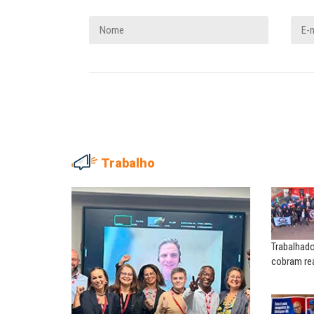
Trabalho
NILTON NECO
SERGIO LUIZ LEITE (SERGIN
Sindec: 94 anos de união e
Saúde mental:
lutas
responsabilidade de todo
Trabalhad
MARIA AUXILIADORA
MARCOS VERLAINE
cobram rea
Agosto Lilás: todos e todas no
Nem reconstruir, nem
combate à...
reinventar, o sindicalismo
precisa voltar...