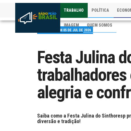
TRABALHO
POLÍTICA
ECONO
IMAGEM
QUEM SOMOS
PUBLICADO EM 05 DE JUL DE 2026
Festa Julina d
trabalhadores 
alegria e conf
Saiba como a Festa Julina do Sinthoresp pr
diversão e tradição!