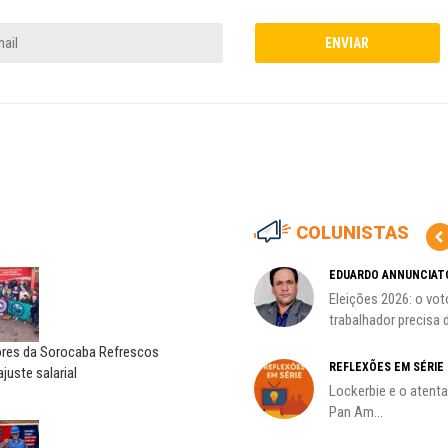
COLUNISTAS
HO)
ADILSON ARAÚJO
EDUARDO ANNUNCIAT
A geopolítica nas eleições de
Eleições 2026: o vot
s
outubro; por Adilson...
trabalhador precisa d
ores da Sorocaba Refrescos
REFLEXÕES EM SÉRIE
juste salarial
Lockerbie e o atent
Pan Am...