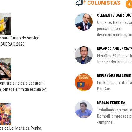
COLUNISTAS
CARLOS LOPES
CLEMENTE GANZ LÚC
O resgate do nosso Estado
O que os trabalhado
Nacional; por Carlos...
pensam sobre
desenvolvimento; por
bate futuro do serviço
HO)
ADILSON ARAÚJO
o SUBRAC 2026
EDUARDO ANNUNCIAT
A geopolítica nas eleições de
s
outubro; por Adilson...
Eleições 2026: o vot
trabalhador precisa d
REFLEXÕES EM SÉRIE
Lockerbie e o atent
entrais sindicais debatem
Pan Am...
 jornada e fim da escala 6×1
MÁRCIO FERREIRA
oco é
Trabalhadores morto
Bombril: empresas 
cumprir a...
s da Lei Maria da Penha,