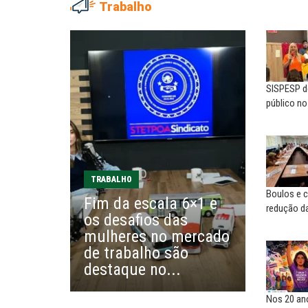
Trabalho
ADRIANA MARCOLINO
EUSÉBIO PINTO NETO
Adriana Marcolino destaca
A fortaleza do sindicato
impacto do salário mínimo na...
SISPESP de
SERGIO LUIZ LEITE (SERGIN
NILTON NECO
público n
Saúde mental:
Sindec: 94 anos de união e
responsabilidade de todo
lutas
MARCOS VERLAINE
MARIA AUXILIADORA
Nem reconstruir, nem
Agosto Lilás: todos e todas no
TRABALHO
reinventar, o sindicalismo
combate à...
Boulos e c
Fim da escala 6×1 e
precisa voltar...
redução da
os desafios das
EDUARDO ANNUNCIATO CHICÃO
mulheres no mercado
MIGUEL TORRES
Sem salário digno e proteção
de trabalho são
A luta continua: agora o f
social, não existe...
o...
destaque no...
Nos 20 ano