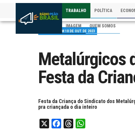
TRABALHO
POLÍTICA
ECONO
IMAGEM
QUEM SOMOS
PUBLICADO EM 10 DE OUT DE 2023
Metalúrgicos 
Festa da Crian
Festa da Criança do Sindicato dos Metalú
pra criançada o dia inteiro
X
Facebook
Threads
WhatsApp