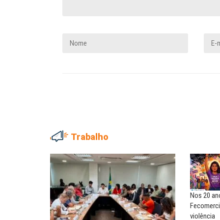
Trabalho
NILTON NECO
SERGIO LUIZ LEITE (SERGIN
Sindec: 94 anos de união e
Saúde mental:
lutas
responsabilidade de todo
Nos 20 ano
MARIA AUXILIADORA
MARCOS VERLAINE
Fecomerci
Agosto Lilás: todos e todas no
Nem reconstruir, nem
violência