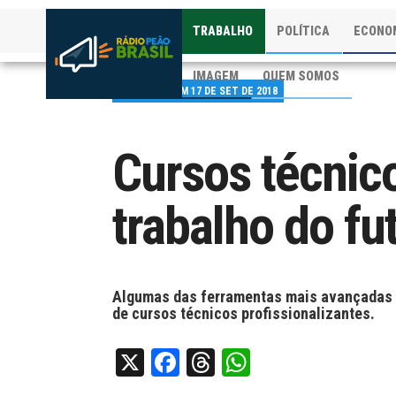
TRABALHO
POLÍTICA
ECONO
IMAGEM
QUEM SOMOS
PUBLICADO EM 17 DE SET DE 2018
Cursos técnic
trabalho do fu
Algumas das ferramentas mais avançadas us
de cursos técnicos profissionalizantes.
X
Facebook
Threads
WhatsApp