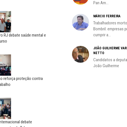
Pan Am...
MÁRCIO FERREIRA
Trabalhadores morto
oco é
Bombril: empresas 
cumprir a...
ro RJ debate saúde mental e
urso
JOÃO GUILHERME VA
NETTO
do
Candidatos a deputa
João Guilherme
o reforça proteção contra
rabalho
nternacional debate