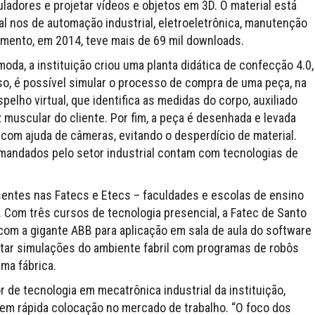
ladores e projetar vídeos e objetos em 3D. O material está
l nos de automação industrial, eletroeletrônica, manutenção
amento, em 2014, teve mais de 69 mil downloads.
moda, a instituição criou uma planta didática de confecção 4.0,
, é possível simular o processo de compra de uma peça, na
elho virtual, que identifica as medidas do corpo, auxiliado
 muscular do cliente. Por fim, a peça é desenhada e levada
 com ajuda de câmeras, evitando o desperdício de material.
andados pelo setor industrial contam com tecnologias de
sentes nas Fatecs e Etecs – faculdades e escolas de ensino
 Com três cursos de tecnologia presencial, a Fatec de Santo
 com a gigante ABB para aplicação em sala de aula do software
utar simulações do ambiente fabril com programas de robôs
uma fábrica.
 de tecnologia em mecatrônica industrial da instituição,
m rápida colocação no mercado de trabalho. “O foco dos