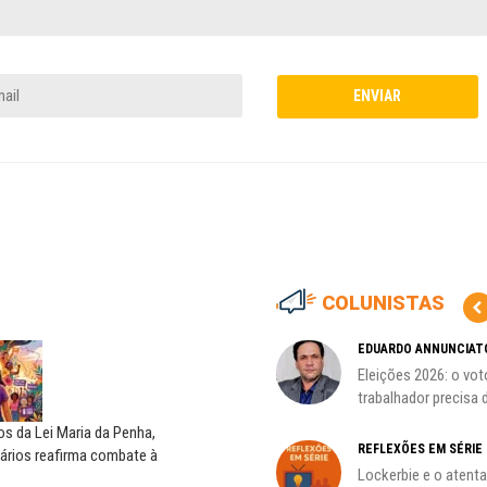
COLUNISTAS
HO)
ADILSON ARAÚJO
EDUARDO ANNUNCIAT
A geopolítica nas eleições de
Eleições 2026: o vot
s
outubro; por Adilson...
trabalhador precisa d
s da Lei Maria da Penha,
REFLEXÕES EM SÉRIE
ários reafirma combate à
Lockerbie e o atent