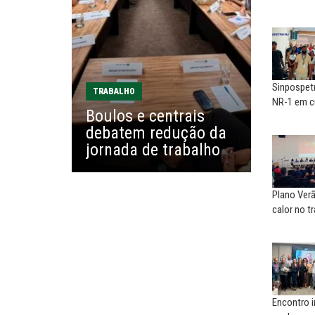
combate à...
reinventar, o sindicalismo
precisa voltar...
EDUARDO ANNUNCIATO CHICÃO
MIGUEL TORRES
Sem salário digno e proteção
social, não existe...
A luta continua: agora o f
o...
Sinpospet
TRABALHO
NR-1 em c
EUSÉBIO PINTO NETO
Boulos e centrais
CARLOS LOPES
A fortaleza do sindicato
debatem redução da
O resgate do nosso Esta
jornada de trabalho
Nacional; por Carlos...
Plano Verã
calor no t
Encontro i