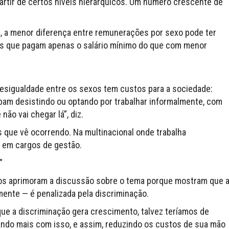
partir de certos níveis hierárquicos. Um número crescente de
a, a menor diferença entre remunerações por sexo pode ter
es que pagam apenas o salário mínimo do que com menor
desigualdade entre os sexos tem custos para a sociedade:
bam desistindo ou optando por trabalhar informalmente, com
não vai chegar lá”, diz.
 que vê ocorrendo. Na multinacional onde trabalha
s em cargos de gestão.
”
os aprimoram a discussão sobre o tema porque mostram que 
ente — é penalizada pela discriminação.
 que a discriminação gera crescimento, talvez teríamos de
ndo mais com isso, e assim, reduzindo os custos de sua mão