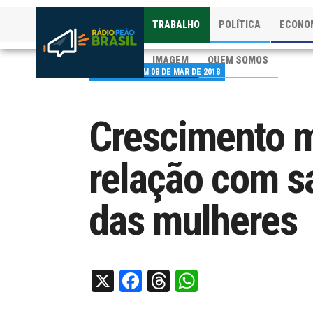
TRABALHO
POLÍTICA
ECONO
IMAGEM
QUEM SOMOS
PUBLICADO EM 08 DE MAR DE 2018
Crescimento m
relação com sa
das mulheres
X
Facebook
Threads
WhatsApp