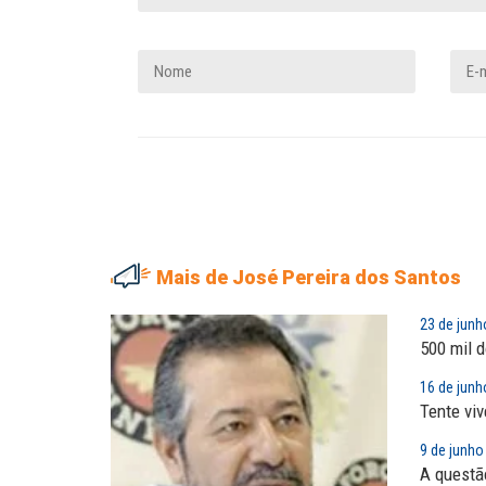
Mais de José Pereira dos Santos
MARIA AUXILIADORA
23 de junh
500 mil 
Agosto Lilás: todos e tod
combate à...
16 de junh
Tente viv
EDUARDO ANNUNCIATO CHI
Sem salário digno e prote
9 de junho
social, não existe...
A questão