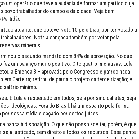
ço um operário que teve a audácia de formar um partido cuja
 o povo trabalhador do campo e da cidade. Veja bem:
 Partidão.
tado atuante, que obteve Nota 10 pelo Diap, por ter votado a
 trabalhadores. Nota alcançada também por votar pela
reservas minerais.
 Terminou o segundo mandato com 84% de aprovação. No que
p faz um balanço muito positivo. Cito quatro iniciativas: Lula
; vetou a Emenda 3 – aprovada pelo Congresso e patrocinada
 em Carteira; retirou de pauta o projeto da terceirização; e
o salário mínimo.
ses. E Lula é respeitado em todos, seja por sindicalistas, seja
es ideológicas. Fora do Brasil, há um espanto pela forma
 por nossa mídia e caçado por certos juízes.
a banca à disposição. O que não posso aceitar, porém, é que
e seja justiçado, sem direito a todos os recursos. Essa gente