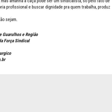
, mas amanhã a caça pode ser um sindicalista, só pelo fato de
ria profissional e buscar dignidade pra quem trabalha, produz
não sejam.
e Guarulhos e Região
da Força Sindical
urgico
.br