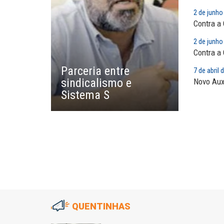
2 de junho
EUSÉBIO PINTO NETO
Contra a
A fortaleza do sindicato
2 de junho
Contra a
SERGIO LUIZ LEITE (SERGIN
Parceria entre
Saúde mental:
7 de abril 
sindicalismo e
responsabilidade de todo
Novo Aux
Sistema S
QUENTINHAS