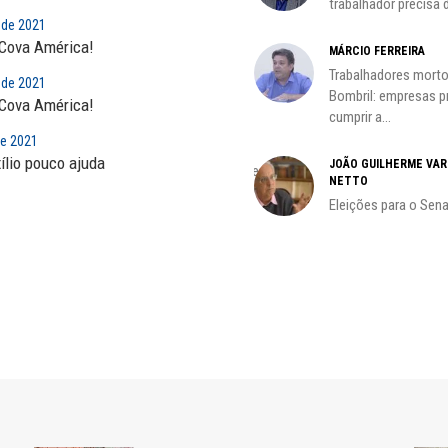
trabalhador precisa d
o...
 de 2021
 Cova América!
MÁRCIO FERREIRA
CARLOS LOPES
Trabalhadores morto
O resgate do nosso Estado
 de 2021
Bombril: empresas 
Nacional; por Carlos...
 Cova América!
cumprir a...
HO)
de 2021
ADILSON ARAÚJO
s
ílio pouco ajuda
JOÃO GUILHERME VA
A geopolítica nas eleições de
NETTO
outubro; por Adilson...
Eleições para o Sen