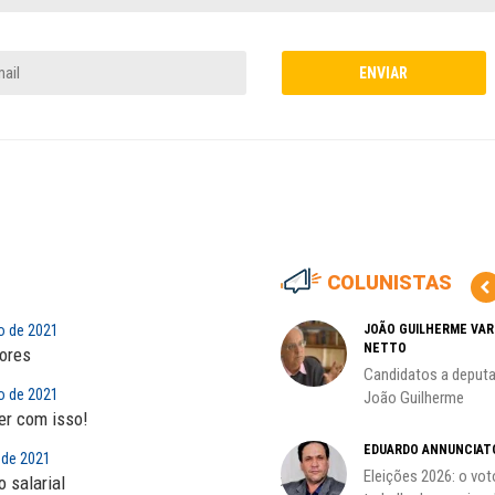
COLUNISTAS
o de 2021
MARCOS VERLAINE
JOÃO GUILHERME VA
NETTO
dores
as no
Nem reconstruir, nem
Candidatos a deputa
reinventar, o sindicalismo
o de 2021
João Guilherme
precisa voltar...
er com isso!
CÃO
EDUARDO ANNUNCIAT
MIGUEL TORRES
ção
 de 2021
Eleições 2026: o vot
A luta continua: agora o foco é
 salarial