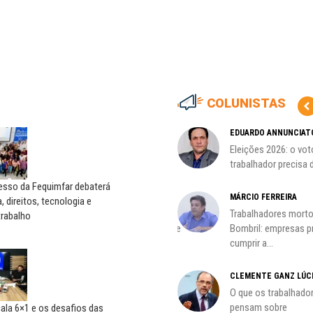
COLUNISTAS
MARCOS VERLAINE
EDUARDO ANNUNCIAT
as no
Nem reconstruir, nem
Eleições 2026: o vot
reinventar, o sindicalismo
trabalhador precisa d
precisa voltar...
esso da Fequimfar debaterá
HO)
MÁRCIO FERREIRA
, direitos, tecnologia e
ADILSON ARAÚJO
Trabalhadores morto
trabalho
s
A geopolítica nas eleições de
Bombril: empresas 
outubro; por Adilson...
cumprir a...
CLEMENTE GANZ LÚC
oco é
O que os trabalhado
pensam sobre
ala 6×1 e os desafios das