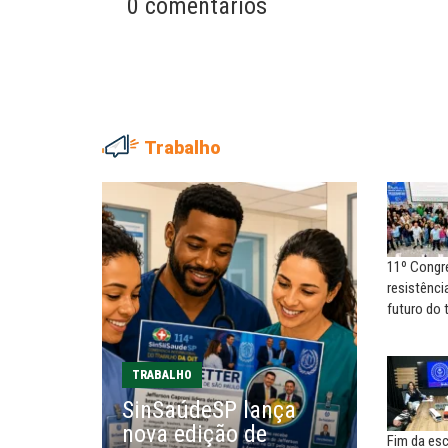
0 comentários
Trabalho
ADRIANA MARCOLINO
MARIA AUXILIADORA
Adriana Marcolino destaca
Agosto Lilás: todos e tod
impacto do salário mínimo na...
combate à...
11º Congr
NILTON NECO
SERGIO LUIZ LEITE (SERGIN
resistência
Sindec: 94 anos de união e
Saúde mental:
futuro do 
lutas
responsabilidade de todo
EDUARDO ANNUNCIATO CHICÃO
MIGUEL TORRES
TRABALHO
Sem salário digno e proteção
A luta continua: agora o f
SinSaúdeSP lança
social, não existe...
o...
nova edição de
Fim da esc