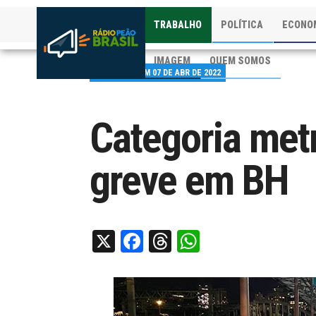
TRABALHO
POLÍTICA
ECONO
IMAGEM
QUEM SOMOS
PUBLICADO EM 07 DE ABR DE 2022
Categoria met
greve em BH
X
Facebook
Threads
WhatsApp