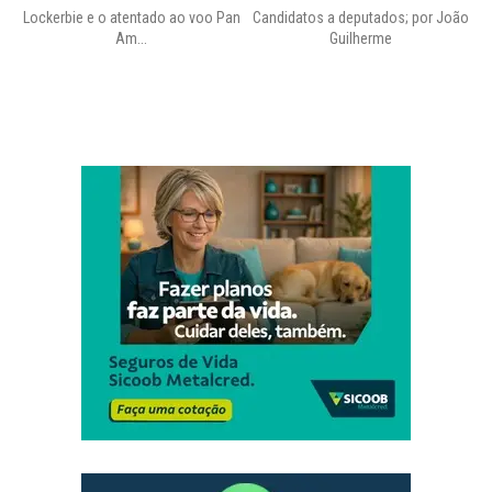
Lockerbie e o atentado ao voo Pan
Candidatos a deputados; por João
Pr
Am...
Guilherme