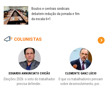
Boulos e centrais sindicais
debatem redução da jornada e fim
da escala 6×1
COLUNISTAS
EDUARDO ANNUNCIATO CHICÃO
CLEMENTE GANZ LÚCIO
 o
Eleições 2026: o voto do trabalhador
O que os trabalhadores pensam
L
precisa defender...
sobre desenvolvimento; por...