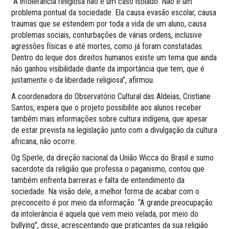
“A intolerância religiosa não é um caso isolado. Não é um
problema pontual da sociedade. Ela causa evasão escolar, causa
traumas que se estendem por toda a vida de um aluno, causa
problemas sociais, conturbações de várias ordens, inclusive
agressões físicas e até mortes, como já foram constatadas.
Dentro do leque dos direitos humanos existe um tema que ainda
não ganhou visibilidade diante da importância que tem, que é
justamente o da liberdade religiosa”, afirmou.
A coordenadora do Observatório Cultural das Aldeias, Cristiane
Santos, espera que o projeto possibilite aos alunos receber
também mais informações sobre cultura indígena, que apesar
de estar prevista na legislação junto com a divulgação da cultura
africana, não ocorre.
Og Sperle, da direção nacional da União Wicca do Brasil e sumo
sacerdote da religião que professa o paganismo, contou que
também enfrenta barreiras e falta de entendimento da
sociedade. Na visão dele, a melhor forma de acabar com o
preconceito é por meio da informação. “A grande preocupação
da intolerância é aquela que vem meio velada, por meio do
bullying”, disse, acrescentando que praticantes da sua religião