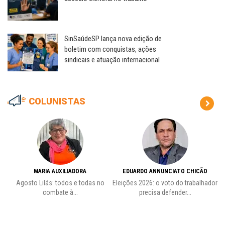
SinSaúdeSP lança nova edição de
boletim com conquistas, ações
sindicais e atuação internacional
COLUNISTAS
MARIA AUXILIADORA
EDUARDO ANNUNCIATO CHICÃO
de
Agosto Lilás: todos e todas no
Eleições 2026: o voto do trabalhador
Pr
combate à...
precisa defender...